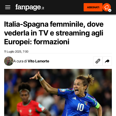
ABBONATI
2
Italia-Spagna femminile, dove
vederla in TV e streaming agli
Europei: formazioni
11 Luglio 2025
7:00
,
A cura di
Vito Lamorte