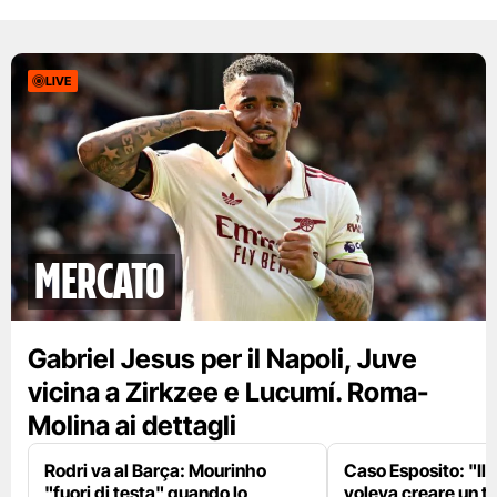
LIVE
mercato
Gabriel Jesus per il Napoli, Juve
vicina a Zirkzee e Lucumí. Roma-
Molina ai dettagli
Rodri va al Barça: Mourinho
Caso Esposito: "Il 
"fuori di testa" quando lo
voleva creare un te