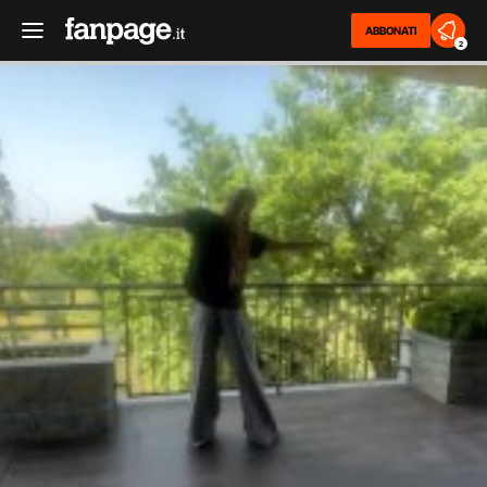
ABBONATI
2