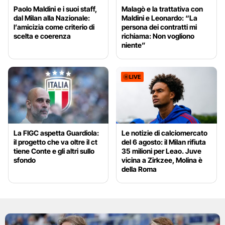
Paolo Maldini e i suoi staff,
Malagò e la trattativa con
dal Milan alla Nazionale:
Maldini e Leonardo: “La
l’amicizia come criterio di
persona dei contratti mi
scelta e coerenza
richiama: Non vogliono
niente”
LIVE
La FIGC aspetta Guardiola:
Le notizie di calciomercato
il progetto che va oltre il ct
del 6 agosto: il Milan rifiuta
tiene Conte e gli altri sullo
35 milioni per Leao. Juve
sfondo
vicina a Zirkzee, Molina è
della Roma