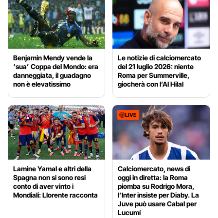
Benjamin Mendy vende la
Le notizie di calciomercato
‘sua’ Coppa del Mondo: era
del 21 luglio 2026: niente
danneggiata, il guadagno
Roma per Summerville,
non è elevatissimo
giocherà con l’Al Hilal
LIVE
Lamine Yamal e altri della
Calciomercato, news di
Spagna non si sono resi
oggi in diretta: la Roma
conto di aver vinto i
piomba su Rodrigo Mora,
Mondiali: Llorente racconta
l’Inter insiste per Diaby. La
Juve può usare Cabal per
Lucumí