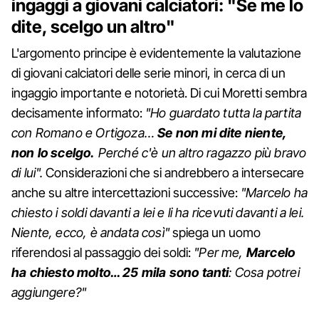
ingaggi a giovani calciatori: "Se me lo
dite, scelgo un altro"
L'argomento principe è evidentemente la valutazione
di giovani calciatori delle serie minori, in cerca di un
ingaggio importante e notorietà. Di cui Moretti sembra
decisamente informato:
"Ho guardato tutta la partita
con Romano e Ortigoza…
Se non mi dite niente,
non lo scelgo.
Perché c'è un altro ragazzo più bravo
di lui".
Considerazioni che si andrebbero a intersecare
anche su altre intercettazioni successive:
"Marcelo ha
chiesto i soldi davanti a lei e li ha ricevuti davanti a lei.
Niente, ecco, è andata così"
spiega un uomo
riferendosi al passaggio dei soldi:
"Per me,
Marcelo
ha chiesto molto… 25 mila sono tanti
: Cosa potrei
aggiungere?"