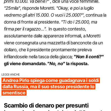
primi 10.000. Va bene?"
, dice una voce femminile.
"25mila"
, risponde Moretti.
"Okay, e poi a luglio
vedremo gli altri 15.000. O vuoi i 25.000?"
, continua la
donna di fronte al presidente.
"Ti do i 25.000, ma
firma per il ragazzo…".
In questo contesto,
assolutamente dalle apparenze informali, a Moretti
viene consegnata una mazzetta di banconote da un
dollaro, che il presidente prontamente preleva
infilandosele nella tasca della giacca;
"
Non li conti?
"
gli viene domandato. "
No, no
" la risposta.
LEGGI ANCHE
Andrea Pirlo spiega come guadagnava i soldi
dalla Russia, ma il suo stesso presidente lo
smentisce
Scambio di denaro per presunti