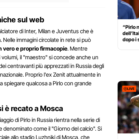
miche sul web
“Pirlo 
lciatore di Inter, Milan e Juventus che è
dell’Ita
dopo i 
 Nelle immagini circolate in rete si può
n vero e proprio firmacopie
. Mentre
i volumi, il "maestro" si concede anche un
ei centravanti più apprezzati in Russia degli
 nazionale. Proprio l'ex Zenit attualmente in
bra spiegare qualcosa a Pirlo con grande
LIVE
si è recato a Mosca
ggio di Pirlo in Russia rientra nella serie di
ne denominato come il "Giorno del calcio". Si
iale allo stadio Luzhniki di Mosca, che