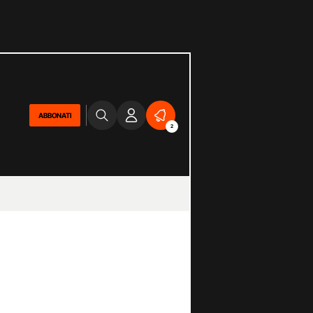
ABBONATI
2