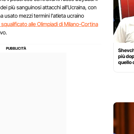
 dei più sanguinosi attacchi all'Ucraina, con
ha usato mezzi termini l'atleta ucraino
 squalificato alle Olimpiadi di Milano-Cortina
vo.
Shevche
più do
quello 