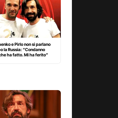
nko e Pirlo non si parlano
po la Russia: “Condanno
che ha fatto. Mi ha ferito”