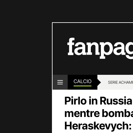
CALCIO
SERIE A
CHAMP
Pirlo in Russi
mentre bomba
Heraskevych: 