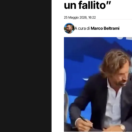
un fallito”
25 Maggio 2026
16:22
,
A cura di
Marco Beltrami