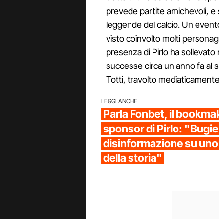
prevede partite amichevoli, e s
leggende del calcio. Un event
visto coinvolto molti personagg
presenza di Pirlo ha sollevat
successe circa un anno fa al
Totti, travolto mediaticament
LEGGI ANCHE
Parla Fonbet, il bookma
sponsor di Pirlo: "Bugie
disinformazione su uno 
della storia"