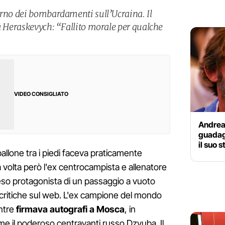
orno dei bombardamenti sull’Ucraina. Il
ta Heraskevych: “Fallito morale per qualche
VIDEO CONSIGLIATO
Andrea
guadagn
il suo 
pallone tra i piedi faceva praticamente
 volta però l'ex centrocampista e allenatore
reso protagonista di un passaggio a vuoto
critiche sul web. L'ex campione del mondo
entre
firmava autografi a Mosca
, in
ome il poderoso centravanti russo Dzyuba. Il