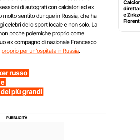
Calciom
essioni di autografi con calciatori ed ex
diretta
e Zirkz
o molto sentito dunque in Russia, che ha
Fiorent
i celebri dello sport locale e non solo. La
o non poche polemiche proprio come
 suo ex compagno di nazionale Francesco
e
proprio per un'ospitata in Russia
.
ker russo
 e
dei più grandi