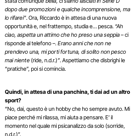
stata comunque bella, ci siamo lasciati in Serie D
dopo due promozioni e qualche incomprensione, ma
lo rifarei”
. Ora, Riccardo è in attesa di una nuova
opportunità e, nel frattempo, studia e… pesca.
“Ah
ciao, aspetta un attimo che ho preso una seppia
– ci
risponde al telefono –
. Erano anni che non ne
prendevo una, mi porti fortuna, di solito non pesco
mai niente
(ride, n.d.r.)
”
. Aspettiamo che disbrighi le
“pratiche”, poi si comincia.
Quindi, in attesa di una panchina, ti dai ad un altro
sport?
“No, dai, questo è un hobby che ho sempre avuto. Mi
piace perché mi rilassa, mi aiuta a pensare. E’ il
momento nel quale mi psicanalizzo da solo (sorride,
n.d.r.)”.