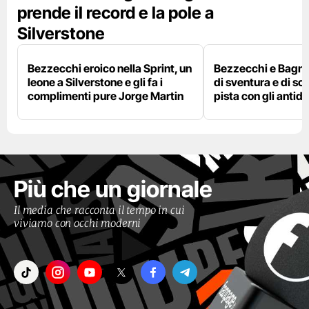
prende il record e la pole a
Silverstone
Bezzecchi eroico nella Sprint, un
Bezzecchi e Bagna
leone a Silverstone e gli fa i
di sventura e di so
complimenti pure Jorge Martin
pista con gli antidol
Più che un giornale
Il media che racconta il tempo in cui
viviamo con occhi moderni