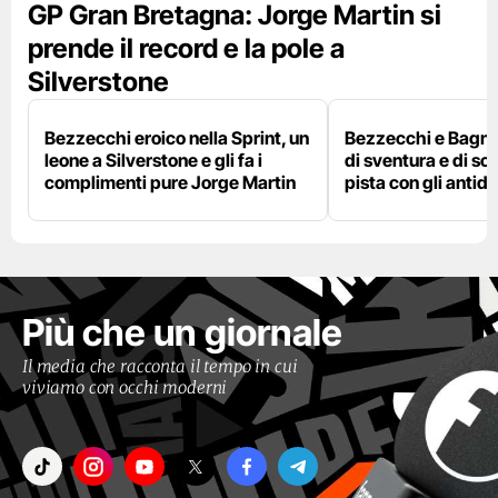
GP Gran Bretagna: Jorge Martin si
prende il record e la pole a
Silverstone
Bezzecchi eroico nella Sprint, un
Bezzecchi e Bagna
leone a Silverstone e gli fa i
di sventura e di so
complimenti pure Jorge Martin
pista con gli antidol
Più che un giornale
Il media che racconta il tempo in cui
viviamo con occhi moderni