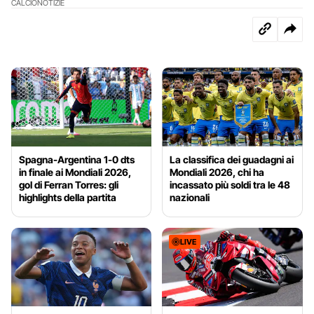
CALCIO
NOTIZIE
Spagna-Argentina 1-0 dts
La classifica dei guadagni ai
in finale ai Mondiali 2026,
Mondiali 2026, chi ha
gol di Ferran Torres: gli
incassato più soldi tra le 48
highlights della partita
nazionali
LIVE