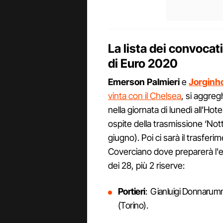
La lista dei convocati 
di Euro 2020
Emerson Palmieri
e
Jorginh
vinta con il Chelsea
, si aggre
nella giornata di lunedì all’Hot
ospite della trasmissione ‘Nott
giugno). Poi ci sarà il trasfer
Coverciano dove preparerà l'eso
dei 28, più 2 riserve:
Portieri
: Gianluigi Donnarumm
(Torino).