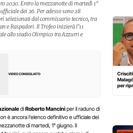
ro 2020. Entro la mezzanotte di martedì 1°
ufficiale dei 26. Per adesso sono 28
ori selezionati dal commissario tecnico, tra
n e Raspadori. Il Trofeo inizierà l’11
le allo stadio Olimpico tra Azzurri e
Criscit
VIDEO CONSIGLIATO
Malagò:
per rip
azionale
di
Roberto Mancini
per il raduno di
Non è ancora l'elenco definitivo e ufficiale dei
ezzanotte di martedì, 1° giugno. Il
OPINI