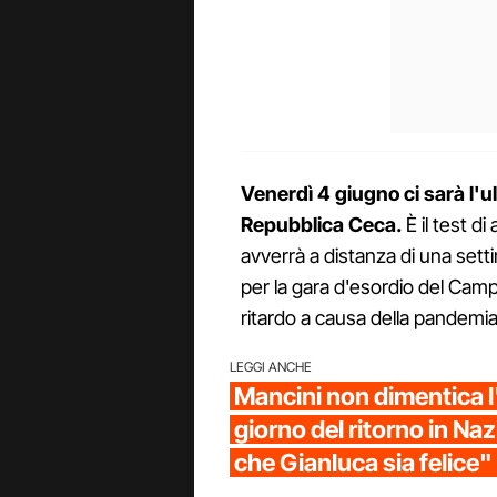
Venerdì 4 giugno ci sarà l'ul
Repubblica Ceca.
È il test d
avverrà a distanza di una sett
per la gara d'esordio del Cam
ritardo a causa della pandemia
LEGGI ANCHE
Mancini non dimentica l'
giorno del ritorno in Na
che Gianluca sia felice"