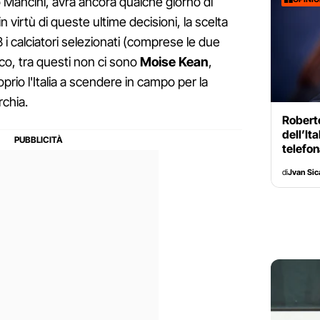
Mancini, avrà ancora qualche giorno di
n virtù di queste ultime decisioni, la scelta
i calciatori selezionati (comprese le due
co, tra questi non ci sono
Moise Kean
,
oprio l'Italia a scendere in campo per la
rchia.
Robert
dell’It
telefo
di
Jvan Sic