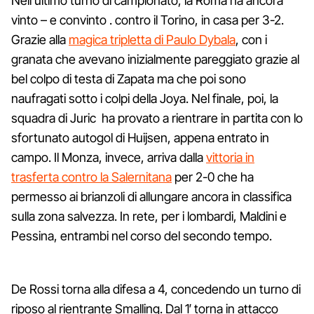
Nell'ultimo turno di campionato, la Roma ha ancora
vinto – e convinto . contro il Torino, in casa per 3-2.
Grazie alla
magica tripletta di Paulo Dybala
, con i
granata che avevano inizialmente pareggiato grazie al
bel colpo di testa di Zapata ma che poi sono
naufragati sotto i colpi della Joya. Nel finale, poi, la
squadra di Juric ha provato a rientrare in partita con lo
sfortunato autogol di Huijsen, appena entrato in
campo. Il Monza, invece, arriva dalla
vittoria in
trasferta contro la Salernitana
per 2-0 che ha
permesso ai brianzoli di allungare ancora in classifica
sulla zona salvezza. In rete, per i lombardi, Maldini e
Pessina, entrambi nel corso del secondo tempo.
De Rossi torna alla difesa a 4, concedendo un turno di
riposo al rientrante Smalling. Dal 1′ torna in attacco