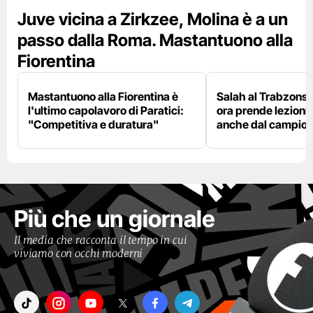
Juve vicina a Zirkzee, Molina è a un
passo dalla Roma. Mastantuono alla
Fiorentina
Mastantuono alla Fiorentina è
Salah al Trabzonspo
l'ultimo capolavoro di Paratici:
ora prende lezioni
"Competitiva e duratura"
anche dal campion
Più che un giornale
Il media che racconta il tempo in cui
viviamo con occhi moderni