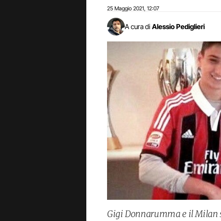
25 Maggio 2021
12:07
,
A cura di
Alessio Pediglieri
Gigi Donnarumma e il Milan son