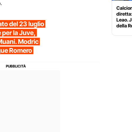
.
Calciom
diretta:
Leao. J
to del 23 luglio
della 
 per la Juve,
Muani. Modric
segue Romero