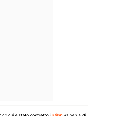
ico cui è stato costretto il
Milan
va ben al di