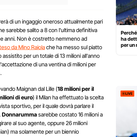
ererà di un ingaggio oneroso attualmente pari
he sarebbe salito a 8 con l'ultima definitiva
Perché 
due anni. Non è costretto nemmeno ad
ha dett
per un 
reteso da Mino Raiola
che ha messo sul piatto
assistito per un totale di 13 milioni all'anno
 l'accettazione di una ventina di milioni per
.
evando Maignan dal Lille (
18 milioni per il
LIVE
ilioni di euro
) il Milan ha effettuato la scelta
ista sportivo, per il quale dovrà parlare il
.
Donnarumma
sarebbe costato 16 milioni a
irare al suo agente, oppure 26 milioni
gnian) ma solamente per un biennio