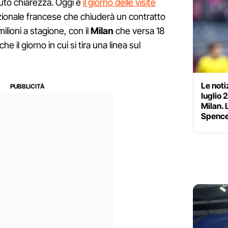
vuto chiarezza. Oggi è
il giorno delle visite
zionale francese che chiuderà un contratto
ilioni a stagione, con il
Milan
che versa 18
che il giorno in cui si tira una linea sul
Le noti
luglio 
Milan. 
Spenc