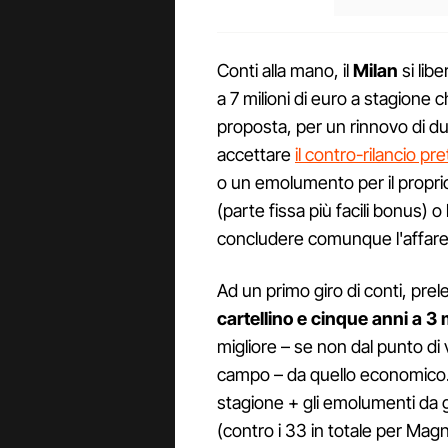
Conti alla mano, il
Milan
si lib
a 7 milioni di euro a stagione c
proposta, per un rinnovo di 
accettare
il contro-rilancio p
o un emolumento per il proprio 
(parte fissa più facili bonus) o
concludere comunque l'affare
Ad un primo giro di conti, prel
cartellino e cinque anni a 3 m
migliore – se non dal punto di v
campo – da quello economico
stagione + gli emolumenti da g
(contro i 33 in totale per Ma