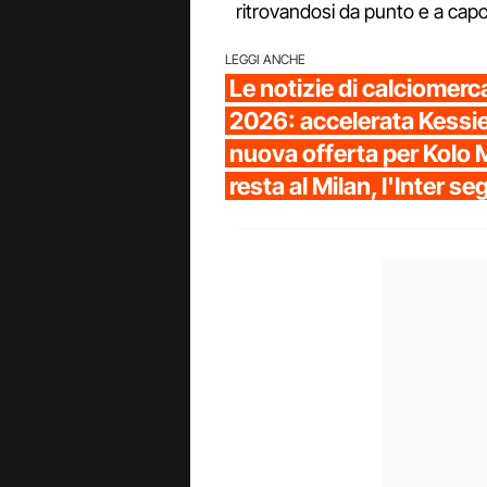
ritrovandosi da punto e a capo
LEGGI ANCHE
Le notizie di calciomerca
2026: accelerata Kessie
nuova offerta per Kolo 
resta al Milan, l'Inter 