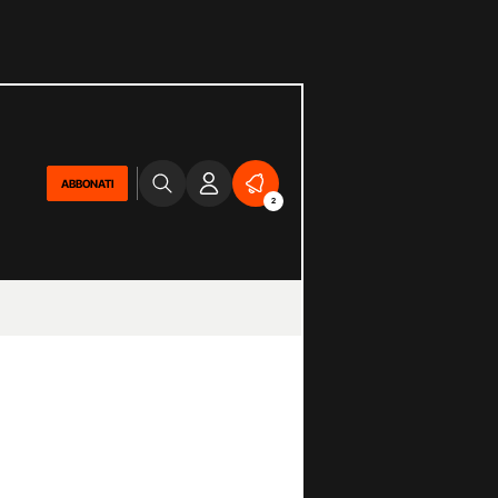
ABBONATI
2