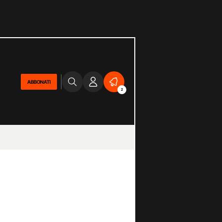
ABBONATI
2