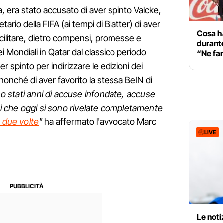
, era stato accusato di aver spinto Valcke,
tario della FIFA (ai tempi di Blatter) di aver
Cosa h
facilitare, dietro compensi, promesse e
durante
 Mondiali in Qatar dal classico periodo
“Ne fa
er spinto per indirizzare le edizioni dei
nonché di aver favorito la stessa BeIN di
o stati anni di accuse infondate, accuse
oni che oggi si sono rivelate completamente
 due volte
"
ha affermato l'avvocato Marc
LIVE
Le noti