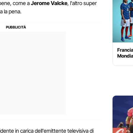
o bene, come a
Jerome Valcke
, l'altro super
a la pena.
Francia
Mondial
idente in carica dell'emittente televisiva di