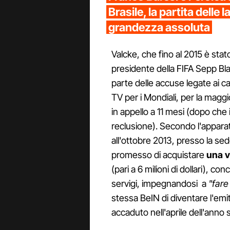
Brasile, la partita delle 
grandezza assoluta
Valcke, che fino al 2015 è stat
presidente della FIFA Sepp Bla
parte delle accuse legate ai ca
TV per i Mondiali, per la ma
in appello a 11 mesi (dopo che 
reclusione). Secondo l'apparat
all'ottobre 2013, presso la se
promesso di acquistare
una v
(pari a 6 milioni di dollari), c
servigi, impegnandosi a
"fare
stessa BeIN di diventare l'emi
accaduto nell'aprile dell'anno s