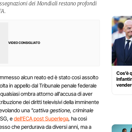
’assegnazioni dei Mondiali restano profondi
FA.
VIDEO CONSIGLIATO
Cos’è q
mmesso alcun reato ed è stato così assolto
Infanti
vendere
olta in appello dal Tribunale penale federale
 qualsiasi ombra attorno all'accusa di aver
tribuzione dei diritti televisivi della imminente
gevolando una
"cattiva gestione, criminale
PSG, e
dell'ECA post Superlega
, ha così
sso che perdurava da diversi anni, ma a