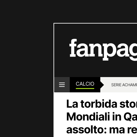
CALCIO
SERIE A
CHAMP
La torbida stor
Mondiali in Qa
assolto: ma r