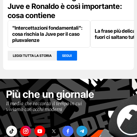
Juve e Ronaldo è così importante:
cosa contiene
"Intercettazioni fondamentali":
La frase più delica
cosa rischia la Juve per il caso
fuori ci saltano tutt
plusvalenze
LEGGI TUTTA LA STORIA
SEGUI
Più che un giornale
Il media che racconta il tempo in cui
viviamo con occhi moderni