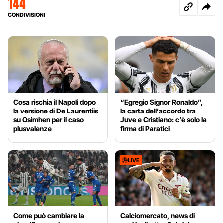
144
CONDIVISIONI
Cosa rischia il Napoli dopo
“Egregio Signor Ronaldo”,
la versione di De Laurentiis
la carta dell’accordo tra
su Osimhen per il caso
Juve e Cristiano: c’è solo la
plusvalenze
firma di Paratici
LIVE
Come può cambiare la
Calciomercato, news di