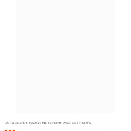
CALCIO
JUVENTUS
NAPOLI
NOTIZIE
SERIE A
VICTOR OSIMHEN