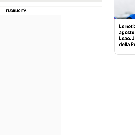
Le noti
agosto:
Leao. J
della 