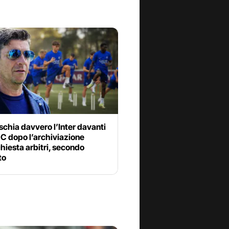
schia davvero l’Inter davanti
GC dopo l’archiviazione
chiesta arbitri, secondo
to