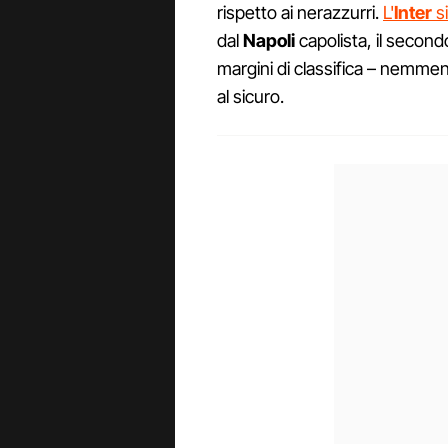
rispetto ai nerazzurri.
L'
Inter
si
dal
Napoli
capolista, il second
margini di classifica – nemme
al sicuro.