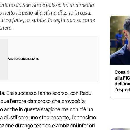
ontano da San Siro è palese: ha una media
o netto rispetto alla stima di 2.50 in casa.
ti: 19 fatte, 22 subite. Inzaghi non sa come
enere.
VIDEO CONSIGLIATO
Cosa ri
alla FI
dell’in
l’esper
lta. Era successo l'anno scorso, con Radu
r quell'errore clamoroso che provocò la
tuto anche in questa stagione ma non c'è un
a giustificare uno stop pesante, l'ennesimo
zione di rango tecnico e ambizioni inferiori