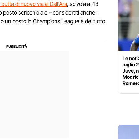
 butta di nuovo via al Dall'Ara
, scivola a -18
o posto scricchiola e – considerati anche i
no un posto in Champions League è del tutto
Le noti
luglio 
Juve, n
Modric 
Romer