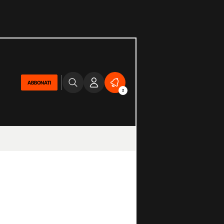
ABBONATI
2