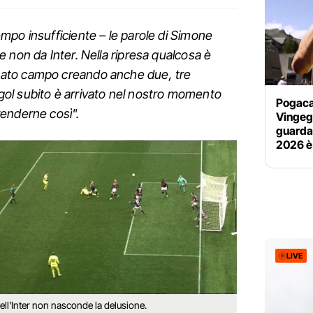
mpo insufficiente – le parole di Simone
 non da Inter. Nella ripresa qualcosa è
ato campo creando anche due, tre
l gol subito è arrivato nel nostro momento
Pogacar
enderne così".
Vingega
guardav
2026 è
LIVE
dell'Inter non nasconde la delusione.