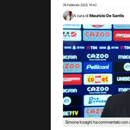
26 Febbraio 2023
15:42
,
A cura di
Maurizio De Santis
Simone Inzaghi ha commentato con ama