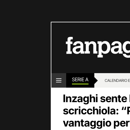
SERIE A
CALENDARIO E
Inzaghi sente 
scricchiola: “P
vantaggio pe