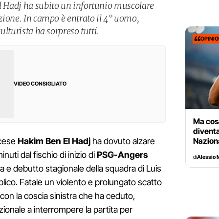
El Hadj ha subito un infortunio muscolare
tuzione. In campo è entrato il 4° uomo,
culturista ha sorpreso tutti.
OPINI
VIDEO CONSIGLIATO
Ma cosa
diventa
Nazion
ncese
Hakim Ben El Hadj
ha dovuto alzare
uti dal fischio di inizio di
PSG-Angers
di
Alessio 
iga e debutto stagionale della squadra di Luis
blico. Fatale un violento e prolungato scatto
 con la coscia sinistra che ha ceduto,
azionale a interrompere la partita per