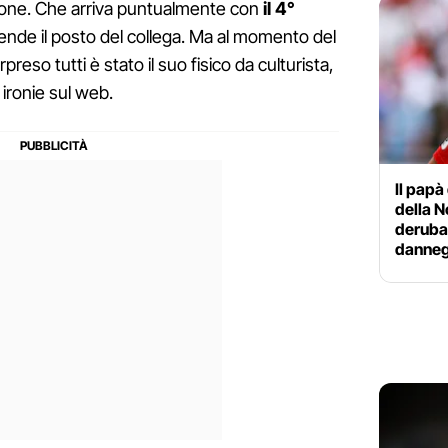
zione. Che arriva puntualmente con
il 4°
nde il posto del collega. Ma al momento del
reso tutti è stato il suo fisico da culturista,
ironie sul web.
Il papà
della N
derubat
danneg