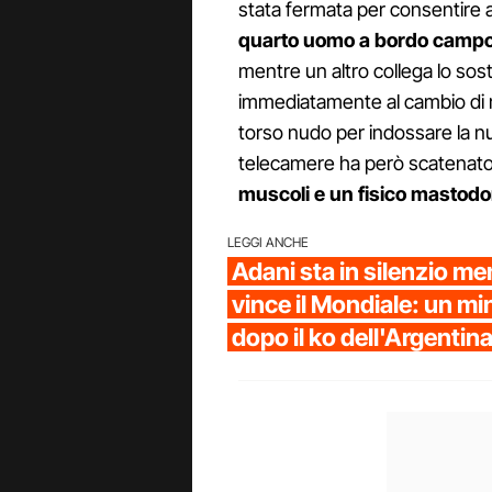
stata fermata per consentire 
quarto uomo a bordo camp
mentre un altro collega lo sos
immediatamente al cambio di m
torso nudo per indossare la nu
telecamere ha però scatenato l
muscoli e un fisico mastodon
LEGGI ANCHE
Adani sta in silenzio me
vince il Mondiale: un m
dopo il ko dell'Argentin