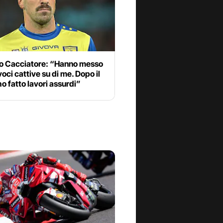
io Cacciatore: “Hanno messo
 voci cattive su di me. Dopo il
ho fatto lavori assurdi”