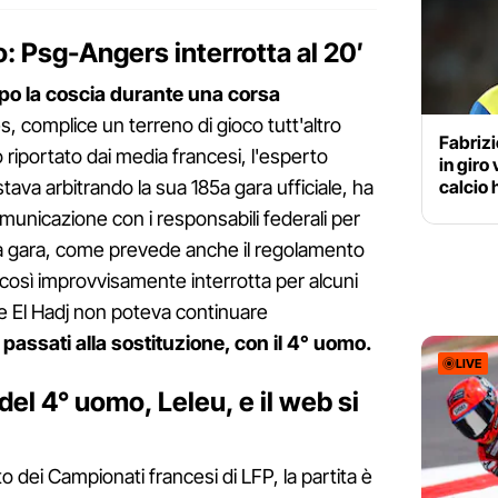
ro: Psg-Angers interrotta al 20′
po la coscia durante una corsa
s, complice un terreno di gioco tutt'altro
Fabriz
riportato dai media francesi, l'esperto
in giro
stava arbitrando la sua 185a gara ufficiale, ha
calcio 
omunicazione con i responsabili federali per
La gara, come prevede anche il regolamento
così improvvisamente interrotta per alcuni
he El Hadj non poteva continuare
 passati alla sostituzione, con il 4° uomo.
LIVE
 del 4° uomo, Leleu, e il web si
dei Campionati francesi di LFP, la partita è