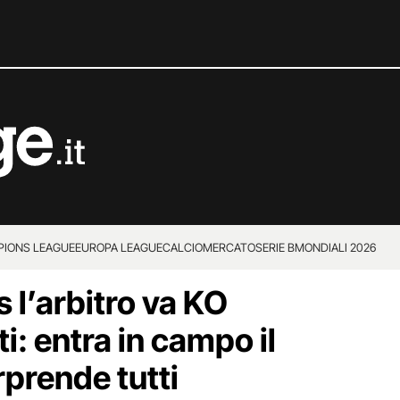
IONS LEAGUE
EUROPA LEAGUE
CALCIOMERCATO
SERIE B
MONDIALI 2026
 l’arbitro va KO
: entra in campo il
rprende tutti