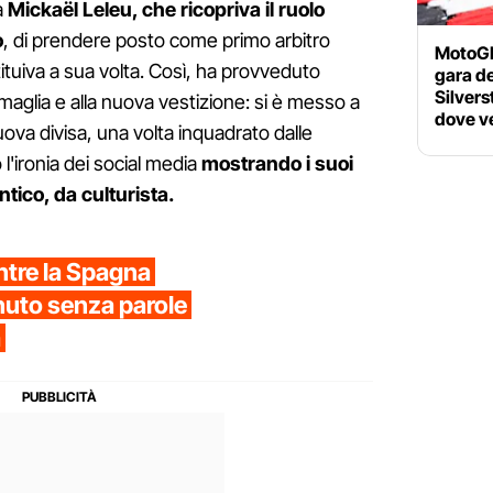
a
Mickaël Leleu, che ricopriva il ruolo
o
, di prendere posto come primo arbitro
MotoGP 
tituiva a sua volta. Così, ha provveduto
gara d
Silvers
aglia e alla nuova vestizione: si è messo a
dove ve
ova divisa, una volta inquadrato dalle
'ironia dei social media
mostrando i suoi
tico, da culturista.
ntre la Spagna
inuto senza parole
a