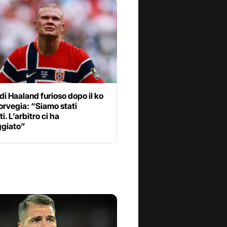
 di Haaland furioso dopo il ko
orvegia: “Siamo stati
i. L’arbitro ci ha
giato”