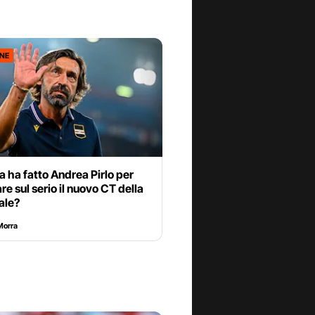
ONE
 ha fatto Andrea Pirlo per
re sul serio il nuovo CT della
ale?
Morra