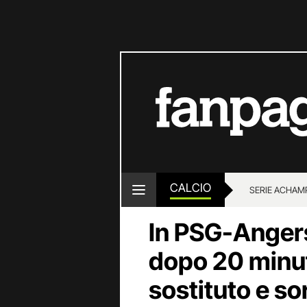
CALCIO
SERIE A
CHAMP
In PSG-Angers
dopo 20 minuti
sostituto e so