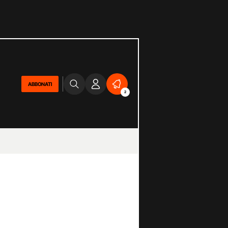
ABBONATI
2