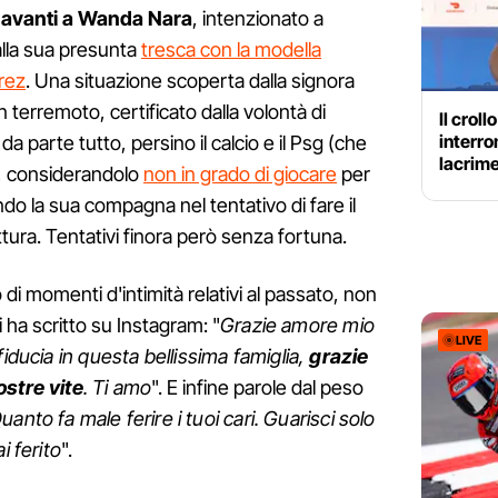
 davanti a Wanda Nara
, intenzionato a
alla sua presunta
tresca con la modella
rez
. Una situazione scoperta dalla signora
 terremoto, certificato dalla volontà di
Il croll
interro
a parte tutto, persino il calcio e il Psg (che
lacrime
, considerandolo
non in grado di giocare
per
ndo la sua compagna nel tentativo di fare il
ttura. Tentativi finora però senza fortuna.
 di momenti d'intimità relativi al passato, non
 ha scritto su Instagram: "
Grazie amore mio
LIVE
fiducia in questa bellissima famiglia,
grazie
ostre vite
. Ti amo
". E infine parole dal peso
uanto fa male ferire i tuoi cari. Guarisci solo
i ferito
".