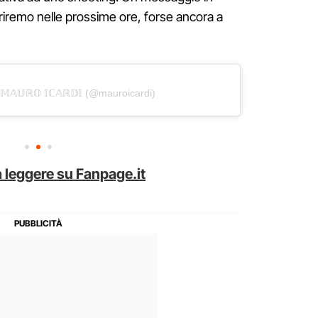
riremo nelle prossime ore, forse ancora a
𝕄𝔸𝕌ℝ𝕆 𝕀ℂ𝔸ℝ𝔻𝕀 (@mauroicardi)
 leggere su Fanpage.it