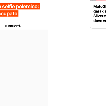
 selfie polemico:
MotoGP 
gara d
occupato
Silvers
dove ve