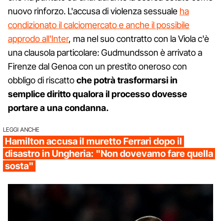
nuovo rinforzo. L'accusa di violenza sessuale
ha
condizionato il calciomercato e anche il possibile
approdo all'Inter
, ma nel suo contratto con la Viola c'è
una clausola particolare: Gudmundsson è arrivato a
Firenze dal Genoa con un prestito oneroso con
obbligo di riscatto
che potrà trasformarsi in
semplice diritto qualora il processo dovesse
portare a una condanna.
LEGGI ANCHE
Hamilton accusa il muretto Ferrari dopo il
disastro in Ungheria: "Non dovevamo fare quella
sosta"