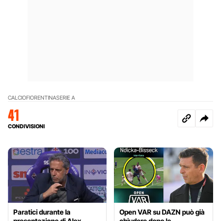
CALCIO
FIORENTINA
SERIE A
41
CONDIVISIONI
Paratici durante la
Open VAR su DAZN può già
presentazione di Alex
chiudere dopo le