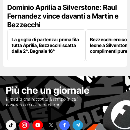
Dominio Aprilia a Silverstone: Raul
Fernandez vince davanti a Martin e
Bezzecchi
La griglia di partenza: prima fila
Bezzecchi eroico ne
tutta Aprilia, Bezzecchi scatta
leone a Silverstone e
dalla 2ª. Bagnaia 16°
complimenti pure 
Più che un giornale
Il media che racconta il tempo in cui
viviamo con occhi moderni