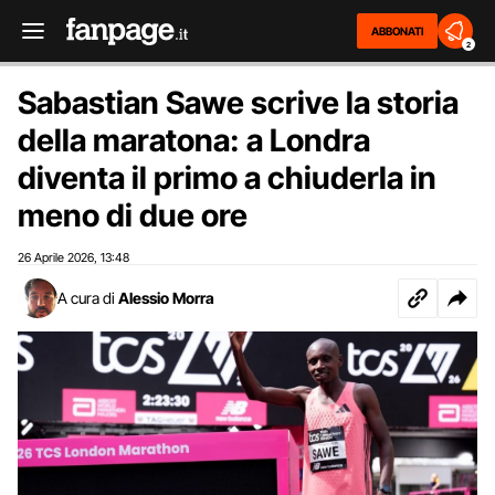
ABBONATI
2
Sabastian Sawe scrive la storia
della maratona: a Londra
diventa il primo a chiuderla in
meno di due ore
26 Aprile 2026
13:48
,
A cura di
Alessio Morra