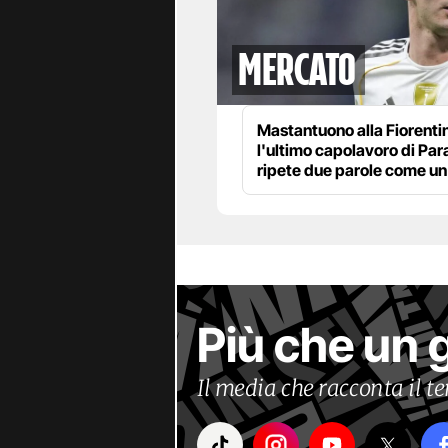
mercato
Mastantuono alla Fiorenti
l'ultimo capolavoro di Para
ripete due parole come u
Più che un 
Il media che racconta il 