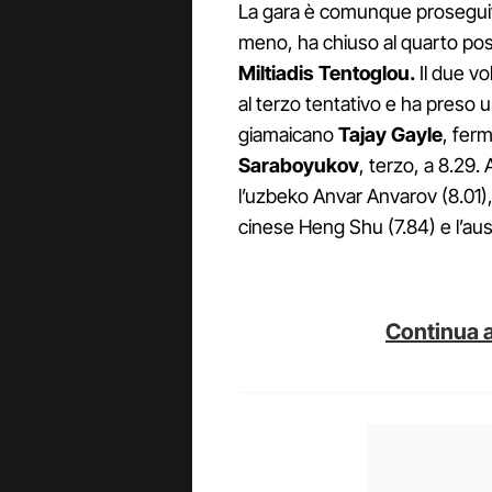
La gara è comunque proseguita
meno, ha chiuso al quarto pos
Miltiadis Tentoglou.
Il due vo
al terzo tentativo e ha preso 
giamaicano
Tajay Gayle
, fer
Saraboyukov
, terzo, a 8.29. 
l’uzbeko Anvar Anvarov (8.01),
cinese Heng Shu (7.84) e l’aus
Continua a