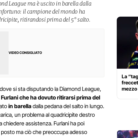
ond League ma è uscito in barella dalla
infortuno: il campione del mondo ha
cipite, ritirandosi prima del 5° salto.
VIDEO CONSIGLIATO
La “tagl
freccet
mezzo m
 dove si sta disputando la Diamond League,
Furlani che ha dovuto ritirarsi prima del
tato
in barella
dalla pedana del salto in lungo.
arica, un problema al quadricipite destro
a chiedere assistenza. Furlani ha poi
4° posto ma ciò che preoccupa adesso