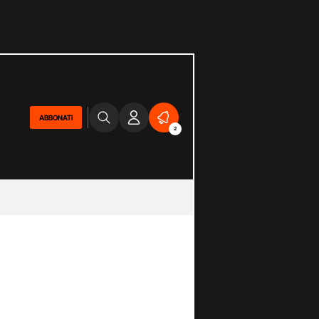
ABBONATI
2