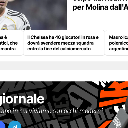
per Molina dall'A
na è
Il Chelsea ha 46 giocatori in rosa e
Mauro Ica
tici, che
dovrà svendere mezza squadra
polemico
n mantra
entro la fine del calciomercato
argentin
giornale
tempo in cui viviamo con occhi moderni