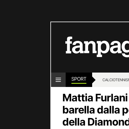
SPORT
CALCIO
TENNIS
Mattia Furlani
barella dalla 
della Diamon