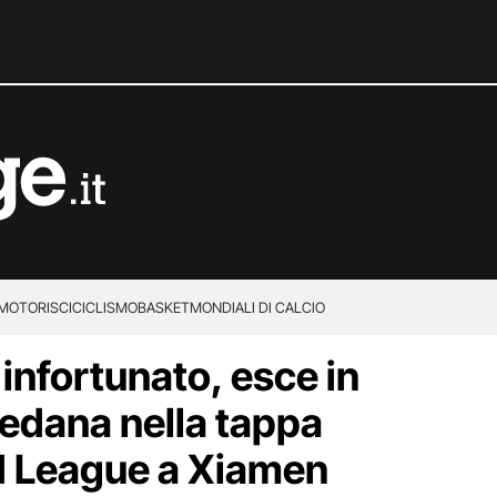
MOTORI
SCI
CICLISMO
BASKET
MONDIALI DI CALCIO
 infortunato, esce in
pedana nella tappa
d League a Xiamen