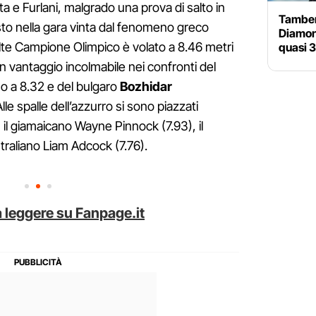
 e Furlani, malgrado una prova di salto in
Tamberi
to nella gara vinta dal fenomeno greco
Diamon
lte Campione Olimpico è volato a 8.46 metri
quasi 3
un vantaggio incolmabile nei confronti del
mo a 8.32 e del bulgaro
Bozhidar
Alle spalle dell’azzurro si sono piazzati
 il giamaicano Wayne Pinnock (7.93), il
traliano Liam Adcock (7.76).
 leggere su Fanpage.it