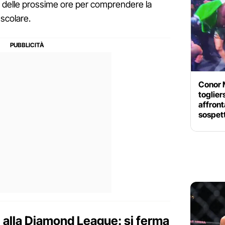
ci delle prossime ore per comprendere la
uscolare.
Conor M
toglier
affront
sospett
ni alla Diamond League: si ferma