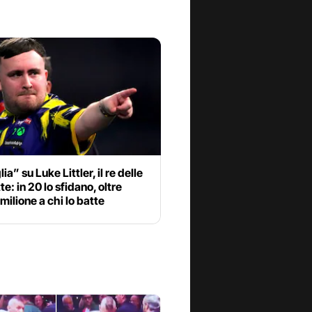
ia” su Luke Littler, il re delle
te: in 20 lo sfidano, oltre
ilione a chi lo batte