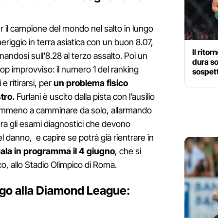
il campione del mondo nel salto in lungo
meriggio in terra asiatica con un buon 8.07,
Il rito
nandosi sull'8.28 al terzo assalto. Poi un
dura so
stop improvviso: il numero 1 del ranking
sospett
e ritirarsi, per
un problema fisico
tro.
Furlani è uscito dalla pista con l’ausilio
nemmeno a camminare da solo, allarmando
Ora gli esami diagnostici che devono
l danno, e capire se potrà già rientrare in
ala in programma il 4 giugno
, che si
co, allo Stadio Olimpico di Roma.
ungo alla Diamond League: