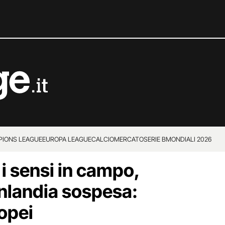
IONS LEAGUE
EUROPA LEAGUE
CALCIOMERCATO
SERIE B
MONDIALI 2026
i sensi in campo,
nlandia sospesa:
opei