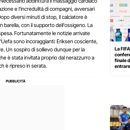
Necessario addirittura il massaggio cardiaco
zione e l'incredulità di compagni, avversari
opo diversi minuti di stop, il calciatore è
n barella, con il supporto dell'ossigeno. La
spesa. Fortunatamente le notizie arrivate
l'Uefa sono incoraggianti: Eriksen cosciente,
La FIFA
. Un sospiro di sollievo dunque per la
confer
che è stata invitata proprio dal nerazzurro a
finale 
ch è ripreso in serata.
entrar