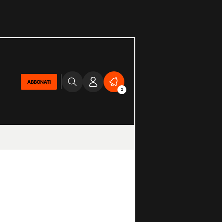
ABBONATI
2