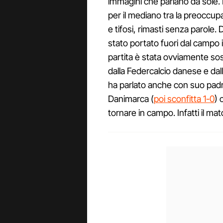
immagini che parlano da sole. 
per il mediano tra la preoccupa
e tifosi, rimasti senza parole. D
stato portato fuori dal campo i
partita è stata ovviamente so
dalla Federcalcio danese e dal
ha parlato anche con suo padre
Danimarca (
poi sconfitta 1-0
) 
tornare in campo. Infatti il mat