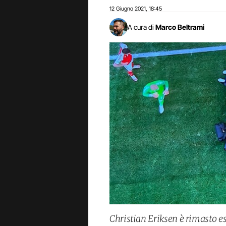
12 Giugno 2021
18:45
,
A cura di
Marco Beltrami
Christian Eriksen è rimasto es