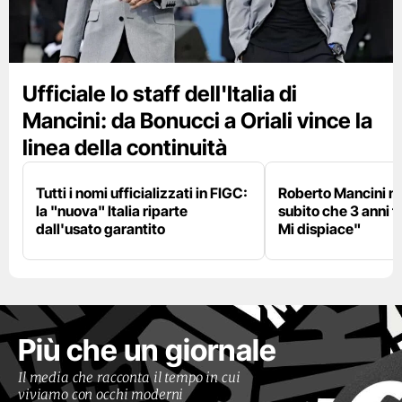
Ufficiale lo staff dell'Italia di
Mancini: da Bonucci a Oriali vince la
linea della continuità
Tutti i nomi ufficializzati in FIGC:
Roberto Mancini ne
la "nuova" Italia riparte
subito che 3 anni f
dall'usato garantito
Mi dispiace"
Più che un giornale
Il media che racconta il tempo in cui
viviamo con occhi moderni