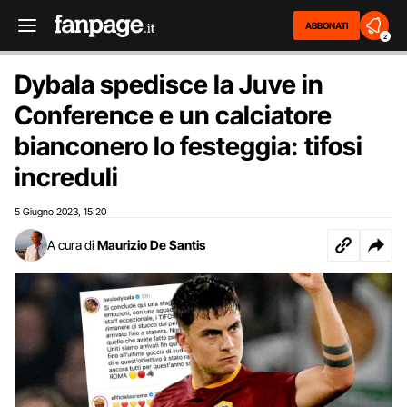
ABBONATI
2
Dybala spedisce la Juve in
Conference e un calciatore
bianconero lo festeggia: tifosi
increduli
5 Giugno 2023
15:20
,
A cura di
Maurizio De Santis