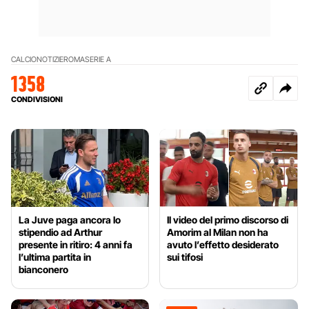
CALCIO
NOTIZIE
ROMA
SERIE A
1358
CONDIVISIONI
La Juve paga ancora lo
Il video del primo discorso di
stipendio ad Arthur
Amorim al Milan non ha
presente in ritiro: 4 anni fa
avuto l’effetto desiderato
l’ultima partita in
sui tifosi
bianconero