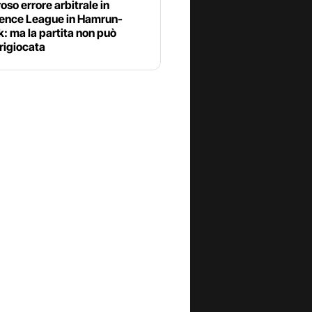
so errore arbitrale in
ence League in Hamrun-
: ma la partita non può
rigiocata