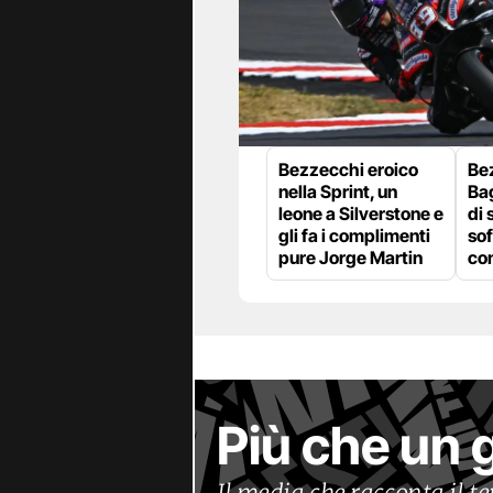
Bezzecchi eroico
Be
nella Sprint, un
Ba
leone a Silverstone e
di 
gli fa i complimenti
sof
pure Jorge Martin
con
Più che un 