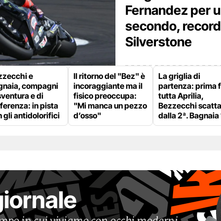
Fernandez per u
secondo, record 
Silverstone
zzecchi e
Il ritorno del "Bez" è
La griglia di
gnaia, compagni
incoraggiante ma il
partenza: prima f
sventura e di
fisico preoccupa:
tutta Aprilia,
ferenza: in pista
"Mi manca un pezzo
Bezzecchi scatt
 gli antidolorifici
d’osso"
dalla 2ª. Bagnaia
giornale