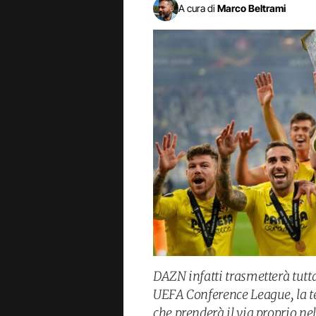
A cura di
Marco Beltrami
DAZN infatti trasmetterà tutt
UEFA Conference League, la te
che prenderà il via proprio n