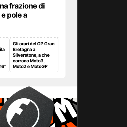
na frazione di
e pole a
Gli orari del GP Gran
ila
Bretagna a
Silverstone, a che
a
corrono Moto3,
 16°
Moto2 e MotoGP