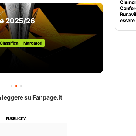
Clamoro
Confer
Runavik
ue 2025/26
essere 
Classifica
Marcatori
 leggere su Fanpage.it