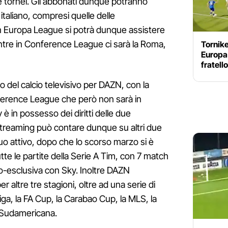
due tornei. Gli abbonati dunque potranno
taliano, compresi quelle delle
 In Europa League si potrà dunque assistere
entre in Conference League ci sarà la Roma,
Tornike
Europa 
fratell
 del calcio televisivo per DAZN, con la
ference League che però non sarà in
è in possesso dei diritti delle due
streaming può contare dunque su altri due
 suo attivo, dopo che lo scorso marzo si è
i tutte le partite della Serie A Tim, con 7 match
 co-esclusiva con Sky. Inoltre DAZN
r altre tre stagioni, oltre ad una serie di
ga, la FA Cup, la Carabao Cup, la MLS, la
 Sudamericana.