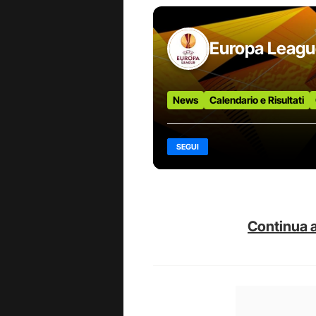
Europa Leag
News
Calendario e Risultati
SEGUI
Continua a