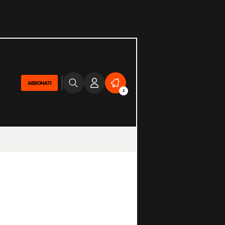
ABBONATI
2