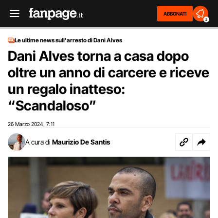
ABBONATI
2
Le ultime news sull'arresto di Dani Alves
Dani Alves torna a casa dopo
oltre un anno di carcere e riceve
un regalo inatteso:
“Scandaloso”
26 Marzo 2024
7:11
,
A cura di
Maurizio De Santis