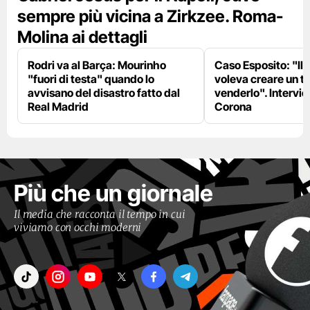
sempre più vicina a Zirkzee. Roma-
Molina ai dettagli
Rodri va al Barça: Mourinho
Caso Esposito: "Il 
"fuori di testa" quando lo
voleva creare un te
avvisano del disastro fatto dal
venderlo". Intervie
Real Madrid
Corona
Più che un giornale
Il media che racconta il tempo in cui
viviamo con occhi moderni