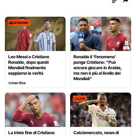
OPINIONE
Leo Messi o Cristiano
Ronaldo il ‘Fenomeno’
Ronaldo, dopo questi
punge Cristiano: “Può
Mondiali finalmente
ancora giocare in Arabia,
sappiamo la verità
ma non è più al livello dei
Mondiali”
di
Jvan Sica
LIVE
La triste fine di Cristiano
Calciomercato, news di