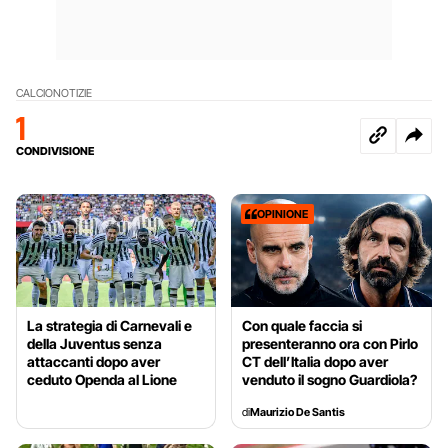
CALCIO
NOTIZIE
1
CONDIVISIONE
OPINIONE
La strategia di Carnevali e
Con quale faccia si
della Juventus senza
presenteranno ora con Pirlo
attaccanti dopo aver
CT dell’Italia dopo aver
ceduto Openda al Lione
venduto il sogno Guardiola?
di
Maurizio De Santis