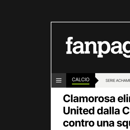
CALCIO
SERIE A
CHAMP
Clamorosa eli
United dalla 
contro una sq