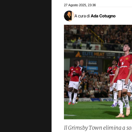
27 Agosto 2025
23:36
,
A cura di
Ada Cotugno
Il Grimsby Town elimina a so