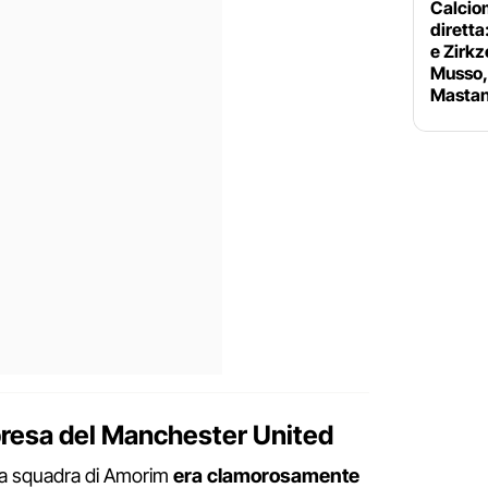
Calciom
diretta
e Zirkz
Musso, 
Mastan
presa del Manchester United
 la squadra di Amorim
era clamorosamente