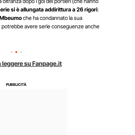
a oltranza dopo i gol dei portieri (che hanno
serie si è allungata addirittura a 26 rigori
:
Mbeumo
che ha condannato la sua
e potrebbe avere serie conseguenze anche
 leggere su Fanpage.it