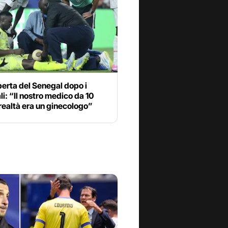
erta del Senegal dopo i
i: “Il nostro medico da 10
 realtà era un ginecologo”