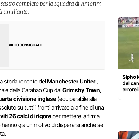
disastro completo per la squadra di Amorim
iù umiliante.
VIDEO CONSIGLIATO
Sipho M
lla storia recente del
Manchester United
,
del cam
errore
inale della Carabao Cup dal
Grimsby Town
,
uarta divisione inglese
(equiparabile alla
luto su tutti i fronti arrivato alla fine di una
iti 26 calci di rigore
per mettere la firma
e hanno già un motivo di disperarsi anche se
ta.