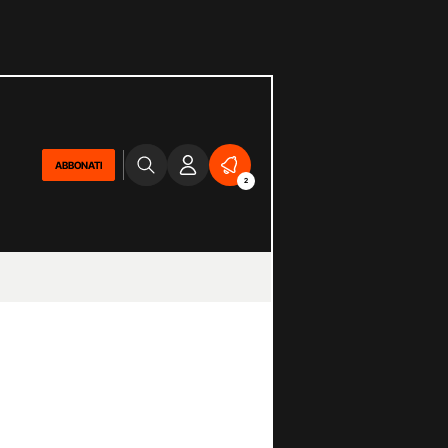
ABBONATI
2