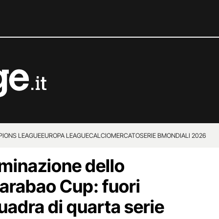
IONS LEAGUE
EUROPA LEAGUE
CALCIOMERCATO
SERIE B
MONDIALI 2026
minazione dello
Carabao Cup: fuori
uadra di quarta serie