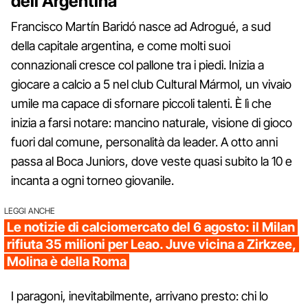
dell'Argentina
Francisco Martín Baridó nasce ad Adrogué, a sud
della capitale argentina, e come molti suoi
connazionali cresce col pallone tra i piedi. Inizia a
giocare a calcio a 5 nel club Cultural Mármol, un vivaio
umile ma capace di sfornare piccoli talenti. È lì che
inizia a farsi notare: mancino naturale, visione di gioco
fuori dal comune, personalità da leader. A otto anni
passa al Boca Juniors, dove veste quasi subito la 10 e
incanta a ogni torneo giovanile.
LEGGI ANCHE
Le notizie di calciomercato del 6 agosto: il Milan
rifiuta 35 milioni per Leao. Juve vicina a Zirkzee,
Molina è della Roma
I paragoni, inevitabilmente, arrivano presto: chi lo