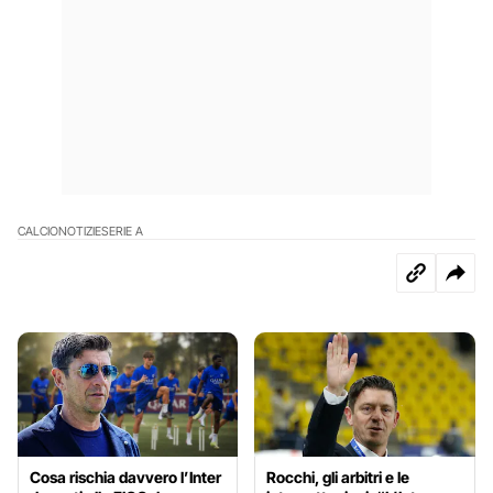
CALCIO
NOTIZIE
SERIE A
Cosa rischia davvero l’Inter
Rocchi, gli arbitri e le