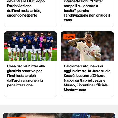
davanti alla FIGC dopo
intercettazioni: “L’Inter
l’archiviazione
rompe il c… ancora a
dell’inchiesta arbitri,
bestia”, perché
secondo l’esperto
l’archiviazione non chiude il
caso
LIVE
Cosa rischia l’Inter alla
Calciomercato, news di
giustizia sportiva per
oggi in diretta: la Juve vuole
l’inchiesta arbitri:
Kessié, Lucumì e Zirkzee.
dall’archiviazione alla
Napoli su Gabriel Jesus e
penalizzazione
Musso, Fiorentina ufficiale
Mastantuono