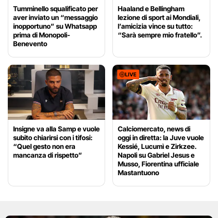
Tumminello squalificato per
Haaland e Bellingham
aver inviato un “messaggio
lezione di sport ai Mondiali,
inopportuno” su Whatsapp
l’amicizia vince su tutto:
prima di Monopoli-
“Sarà sempre mio fratello”.
Benevento
LIVE
Insigne va alla Samp e vuole
Calciomercato, news di
subito chiarirsi con i tifosi:
oggi in diretta: la Juve vuole
“Quel gesto non era
Kessié, Lucumì e Zirkzee.
mancanza di rispetto”
Napoli su Gabriel Jesus e
Musso, Fiorentina ufficiale
Mastantuono