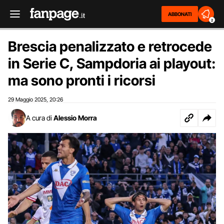
ABBONATI
2
Brescia penalizzato e retrocede
in Serie C, Sampdoria ai playout:
ma sono pronti i ricorsi
29 Maggio 2025
20:26
,
A cura di
Alessio Morra