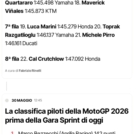
Quartararo
1:45.498 Yamaha 18.
Maverick
Viñales
1:45.873 KTM
7ª fila
19.
Luca Marini
1:45.279 Honda 20.
Toprak
Razgatlioglu
1:46.137 Yamaha 21.
Michele Pirro
1:46.161 Ducati
8ª fila
22.
Cal Crutchlow
1:47.092 Honda
A cura di
Fabrizio Rinelli
30 MAGGIO
12:45
La classifica piloti della MotoGP 2026
prima della Gara Sprint di oggi
Marco Bezzecchi (Aprilia Racing) 142 punti