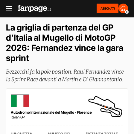
ABBONATI
2
La griglia di partenza del GP
d’Italia al Mugello di MotoGP
2026: Fernandez vince la gara
sprint
Bezzecchi fa la pole position. Raul Fernandez vince
la Sprint Race davanti a Martin e Di Giannantonio.
Autodromo Internazionale del Mugello - Florence
Italian GP
LUNGHEZZA
NUMERO GIRI
DISTANZA TOTALE