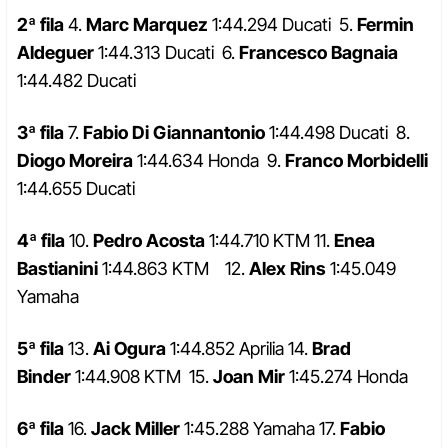
2ª fila
4.
Marc Marquez
1:44.294 Ducati 5.
Fermin
Aldeguer
1:44.313 Ducati 6.
Francesco Bagnaia
1:44.482 Ducati
3ª fila
7.
Fabio Di Giannantonio
1:44.498 Ducati 8.
Diogo Moreira
1:44.634 Honda 9.
Franco Morbidelli
1:44.655 Ducati
4ª fila
10.
Pedro Acosta
1:44.710 KTM 11.
Enea
Bastianini
1:44.863 KTM 12.
Alex Rins
1:45.049
Yamaha
5ª fila
13.
Ai Ogura
1:44.852 Aprilia 14.
Brad
Binder
1:44.908 KTM 15.
Joan Mir
1:45.274 Honda
6ª fila
16.
Jack Miller
1:45.288 Yamaha 17.
Fabio