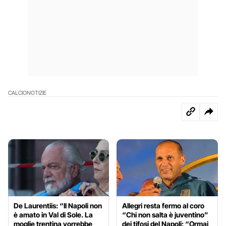
CALCIO
NOTIZIE
De Laurentiis: “Il Napoli non
Allegri resta fermo al coro
è amato in Val di Sole. La
“Chi non salta è juventino”
moglie trentina vorrebbe
dei tifosi del Napoli: “Ormai