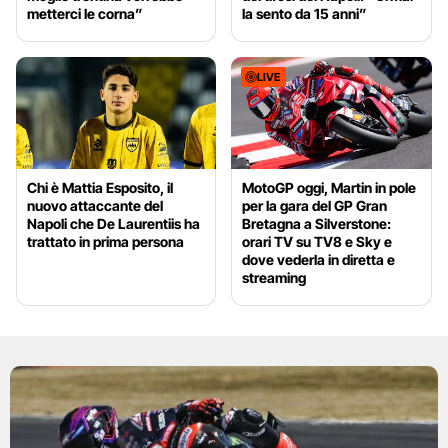
metterci le corna”
la sento da 15 anni”
LIVE
Chi è Mattia Esposito, il
MotoGP oggi, Martin in pole
nuovo attaccante del
per la gara del GP Gran
Napoli che De Laurentiis ha
Bretagna a Silverstone:
trattato in prima persona
orari TV su TV8 e Sky e
dove vederla in diretta e
streaming