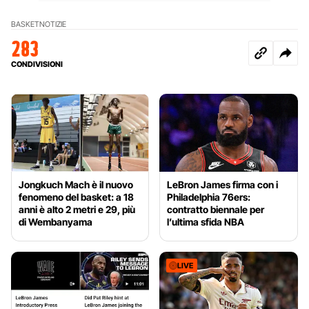
BASKET
NOTIZIE
283
CONDIVISIONI
Jongkuch Mach è il nuovo
LeBron James firma con i
fenomeno del basket: a 18
Philadelphia 76ers:
anni è alto 2 metri e 29, più
contratto biennale per
di Wembanyama
l’ultima sfida NBA
LIVE