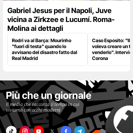
Gabriel Jesus per il Napoli, Juve
vicina a Zirkzee e Lucumí. Roma-
Molina ai dettagli
Rodri va al Barça: Mourinho
Caso Esposito: "Il 
"fuori di testa" quando lo
voleva creare un te
avvisano del disastro fatto dal
venderlo". Intervie
Real Madrid
Corona
Più che un giornale
Il media che racconta il tempo in cui
viviamo con occhi moderni