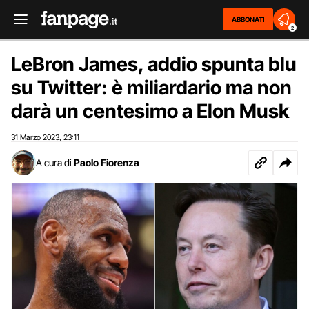
ABBONATI
2
LeBron James, addio spunta blu
su Twitter: è miliardario ma non
darà un centesimo a Elon Musk
31 Marzo 2023
23:11
,
A cura di
Paolo Fiorenza