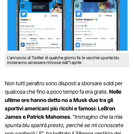
L'annuncio di Twitter di qualche giorno fa: le vecchie spunte blu
inizieranno ad essere rimosse dall'1 aprile
Non tutti peraltro sono disposti a sborsare soldi per
qualcosa che fino a poco tempo fa era gratis.
Nelle
ultime ore hanno detto no a Musk due tra gli
sportivi americani più ricchi e famosi: LeBron
James e Patrick Mahomes
. "
Immagino che la mia
spunta blu sparirà presto, perché se mi conoscete
non pagherò i 5
", ha twittato il 38enne cestista dei