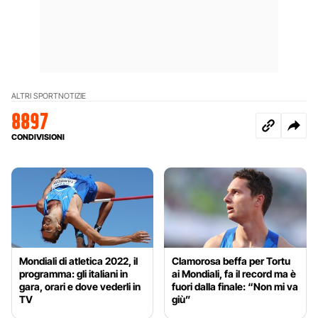
ALTRI SPORT
NOTIZIE
8897
CONDIVISIONI
Mondiali di atletica 2022, il
Clamorosa beffa per Tortu
programma: gli italiani in
ai Mondiali, fa il record ma è
gara, orari e dove vederli in
fuori dalla finale: “Non mi va
TV
giù”