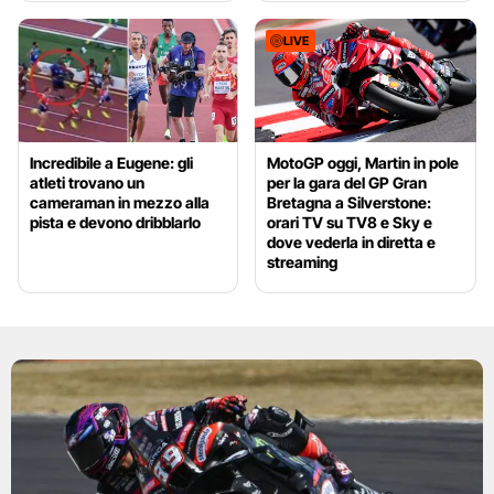
LIVE
Incredibile a Eugene: gli
MotoGP oggi, Martin in pole
atleti trovano un
per la gara del GP Gran
cameraman in mezzo alla
Bretagna a Silverstone:
pista e devono dribblarlo
orari TV su TV8 e Sky e
dove vederla in diretta e
streaming