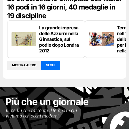
16 podi in 16 giorni, 40 medaglie in
19 discipline
La grande impresa
Terri
delle Azzurre nella
nell'
Ginnastica, sul
dello 
podio dopo Londra
per E
2012
nello
MOSTRA ALTRO
SEGUI
Più che un giornale
Il media che racconta il tempo in cui
viviamo con occhi moderni