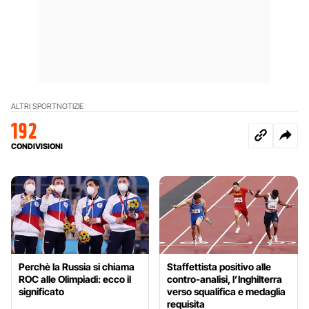
ALTRI SPORT
NOTIZIE
192
CONDIVISIONI
Perchè la Russia si chiama
Staffettista positivo alle
ROC alle Olimpiadi: ecco il
contro-analisi, l’Inghilterra
significato
verso squalifica e medaglia
requisita