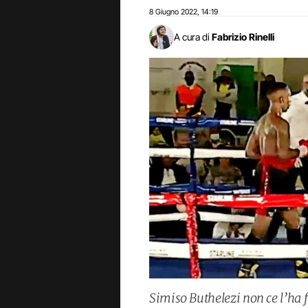
8 Giugno 2022
14:19
,
A cura di
Fabrizio Rinelli
Simiso Buthelezi non ce l’ha fa