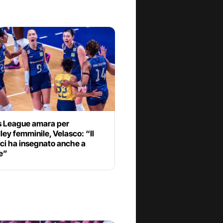
s League amara per
olley femminile, Velasco: “Il
 ci ha insegnato anche a
e”