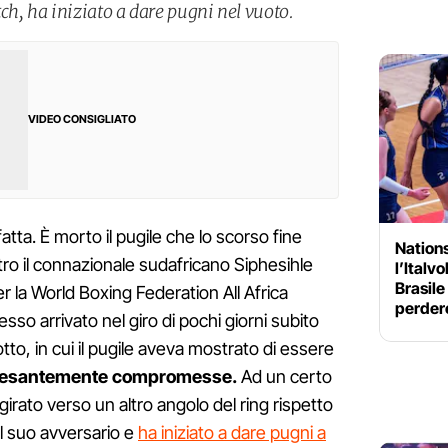
ch, ha iniziato a dare pugni nel vuoto.
VIDEO CONSIGLIATO
atta. È morto il pugile che lo scorso fine
Nation
o il connazionale sudafricano Siphesihle
l’Italv
Brasile
 la World Boxing Federation All Africa
perder
so arrivato nel giro di pochi giorni subito
otto, in cui il pugile aveva mostrato di essere
 pesantemente compromesse.
Ad un certo
 girato verso un altro angolo del ring rispetto
il suo avversario e
ha iniziato a dare pugni a