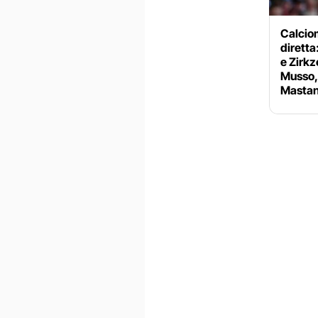
Calciom
diretta
e Zirkz
Musso, 
Mastan