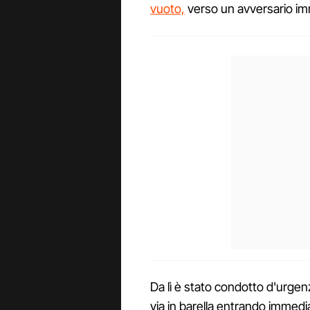
vuoto,
verso un avversario im
Da lì è stato condotto d'urge
via in barella entrando imme