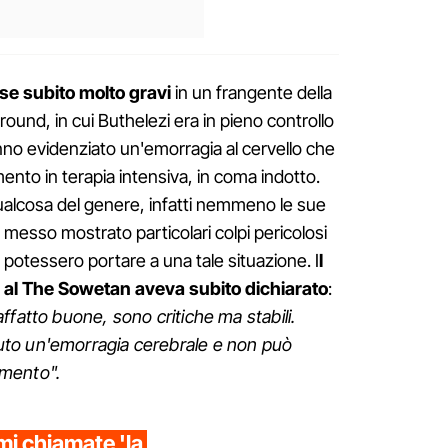
se subito molto gravi
in un frangente della
ound, in cui Buthelezi era in pieno controllo
nno evidenziato un'emorragia al cervello che
nto in terapia intensiva, in coma indotto.
qualcosa del genere, infatti nemmeno le sue
 messo mostrato particolari colpi pericolosi
 potessero portare a una tale situazione. I
l
 al The Sowetan aveva subito dichiarato
:
ffatto buone, sono critiche ma stabili.
to un'emorragia cerebrale e non può
omento".
mi chiamate 'la