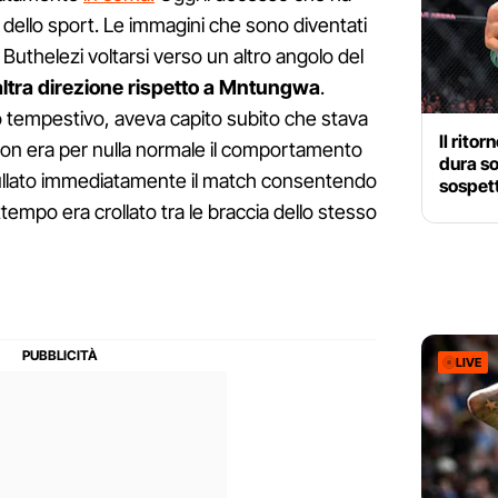
 dello sport. Le immagini che sono diventati
Buthelezi voltarsi verso un altro angolo del
'altra direzione rispetto a Mntungwa
.
ato tempestivo, aveva capito subito che stava
Il rito
n era per nulla normale il comportamento
dura so
nullato immediatamente il match consentendo
sospett
ttempo era crollato tra le braccia dello stesso
LIVE