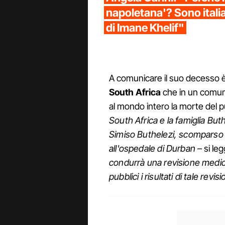
napoletana'? Sono italia
di Imane Khelif"
A comunicare il suo decesso è
South Africa
che in un comuni
al mondo intero la morte del p
South Africa e la famiglia Bu
Simiso Buthelezi, scomparso l
all'ospedale di Durban
– si le
condurrà una revisione medic
pubblici i risultati di tale revi