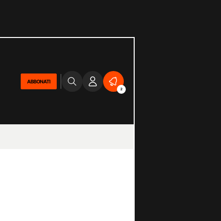
ABBONATI
2