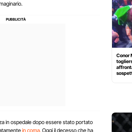
maginario.
Conor M
toglier
affront
sospett
nza in ospedale dopo essere stato portato
diatamente
in coma.
Oggi il decesso che ha