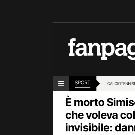
SPORT
CALCIO
TENNIS
È morto Simiso
che voleva co
invisibile: dan