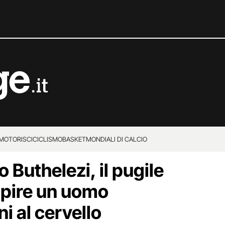
MOTORI
SCI
CICLISMO
BASKET
MONDIALI DI CALCIO
 Buthelezi, il pugile
lpire un uomo
ni al cervello