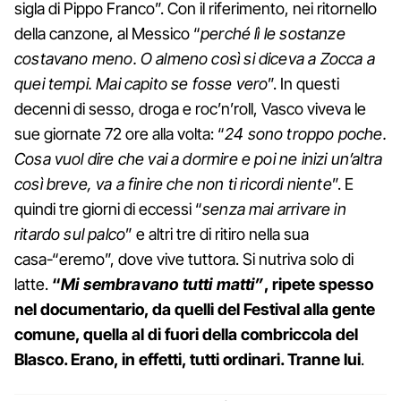
sigla di Pippo Franco”. Con il riferimento, nei ritornello
della canzone, al Messico “
perché lì le sostanze
costavano meno. O almeno così si diceva a Zocca a
quei tempi. Mai capito se fosse vero
”. In questi
decenni di sesso, droga e roc’n’roll, Vasco viveva le
sue giornate 72 ore alla volta: “
24 sono troppo poche.
Cosa vuol dire che vai a dormire e poi ne inizi un’altra
così breve, va a finire che non ti ricordi niente
”. E
quindi tre giorni di eccessi “
senza mai arrivare in
ritardo sul palco
” e altri tre di ritiro nella sua
casa-“eremo”, dove vive tuttora. Si nutriva solo di
latte.
“
Mi sembravano tutti matti”
, ripete spesso
nel documentario, da quelli del Festival alla gente
comune, quella al di fuori della combriccola del
Blasco. Erano, in effetti, tutti ordinari. Tranne lui
.