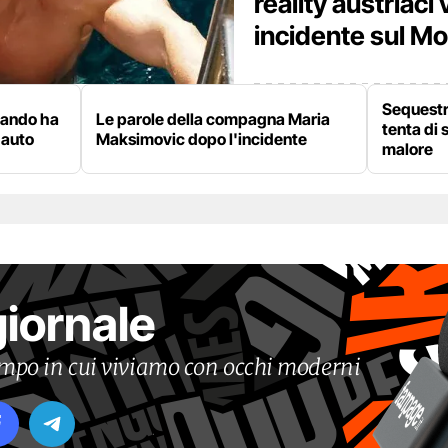
reality austriaci 
incidente sul M
Sequestra
uando ha
Le parole della compagna Maria
tenta di 
 auto
Maksimovic dopo l'incidente
malore
giornale
tempo in cui viviamo con occhi moderni