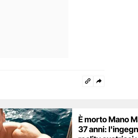
È morto Mano M
37 anni: l'ingegn