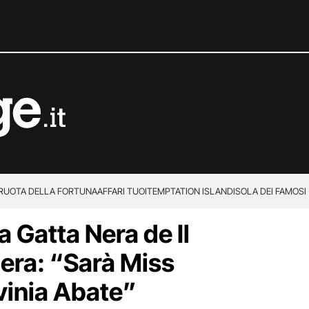
 RUOTA DELLA FORTUNA
AFFARI TUOI
TEMPTATION ISLAND
ISOLA DEI FAMOSI
a Gatta Nera de Il
iera: “Sarà Miss
vinia Abate”