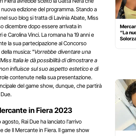
in Fiera avrebbe scelto la Gatta Nera che
la nuova edizione del programma. Stando a
el suo blog si tratta di Lavinia Abate, Miss
rso dicembre dopo essere arrivata in
Mercant
“La nu
ri e Carolina Vinci. La romana ha 19 anni e
Solorza
ante la sua partecipazione al Concorso
della musica: "
Vorrebbe diventare una
"Miss Italia le dà possibilità di dimostrare a
non influisce sul suo aspetto estetico e di
arole contenute nella sua presentazione.
rincipale del game show, dunque, che partirà
 Due.
ercante in Fiera 2023
o agosto, Rai Due ha lanciato l'arrivo
e de Il Mercante in Fiera. Il game show