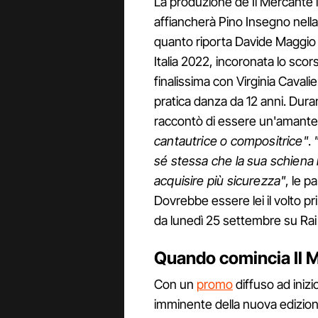
La produzione de Il Mercante 
affiancherà Pino Insegno nel
quanto riporta Davide Maggio n
Italia 2022, incoronata lo sco
finalissima con Virginia Cavalie
pratica danza da 12 anni. Dur
raccontò di essere un'amante 
cantautrice o compositrice"
.
sé stessa che la sua schiena 
acquisire più sicurezza"
, le p
Dovrebbe essere lei il volto p
da lunedì 25 settembre su Rai
Quando comincia Il M
Con un
promo
diffuso ad inizi
imminente della nuova edizion