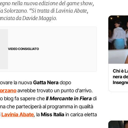
segno nella nuova edizione del game show,
a Solorzano. “Si tratta di Lavinia Abate,
lanciata da Davide Maggio.
VIDEO CONSIGLIATO
Chi è L
nera de
Insegn
trovare la nuova
Gatta Nera
dopo
lorzano
avrebbe trovato un punto d'arrivo.
uo blog fa sapere che
Il Mercante in Fiera
di
nna che parteciperà al programma in qualità
i
Lavinia Abate
, la
Miss
Italia
in carica eletta