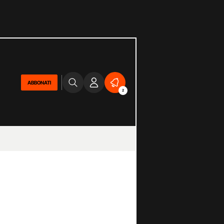
ABBONATI
2