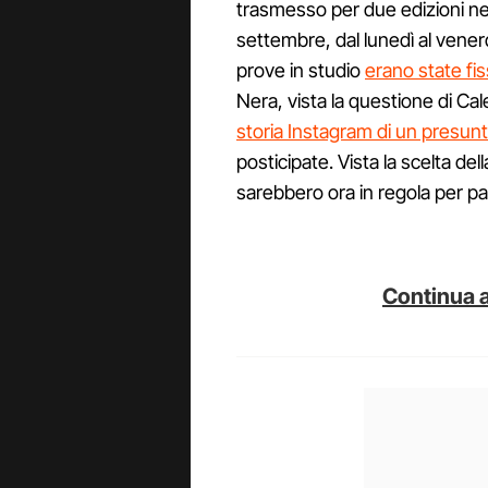
trasmesso per due edizioni nel
settembre, dal lunedì al venerdì
prove in studio
erano state fi
Nera, vista la questione di Ca
storia Instagram di un presunt
posticipate. Vista la scelta de
sarebbero ora in regola per par
Continua a