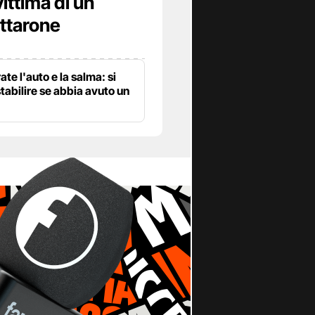
vittima di un
ottarone
te l'auto e la salma: si
stabilire se abbia avuto un