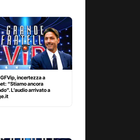
 GFVip, incertezza a
et: “Stiamo ancora
do”. L’audio arrivato a
e.it