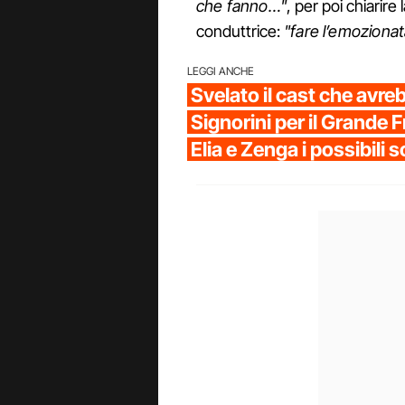
che fanno…"
, per poi chiarire
conduttrice:
"fare l’emozionat
LEGGI ANCHE
Svelato il cast che avre
Signorini per il Grande F
Elia e Zenga i possibili 