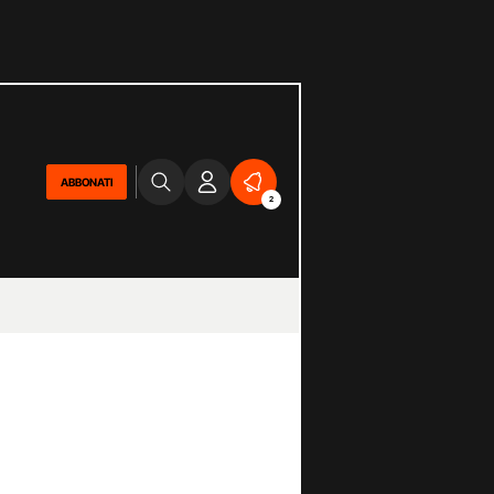
ABBONATI
2