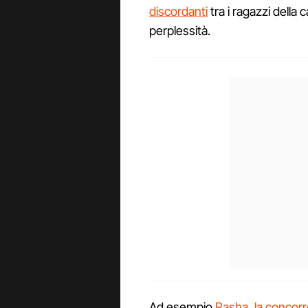
discordanti
tra i ragazzi della
perplessità.
Ad esempio
Rasha, la concorre