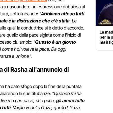
a a nascondere un'espressione dubbiosa al
tura, sottolineando:
"
Abbiamo atteso tutti
male è la distruzione che c'è stata
. Le
lle quali la conduttrice si è detto d'accordo,
La madr
re quello della pace siglata come l'inizio di
per la 
cesso più ampio:
"
Questo è un giorno
ma il fi
hi come noi voleva la pace. Da oggi
ranza e unione".
 di Rasha all'annuncio di
ha ha dato sfogo dopo la fine della puntata
e chiarendo le sue titubanze:
“Quando mi ha
o dire ma che pace, che pace,
gli avete tolto
 tutti
. Voglio vede’ a Gaza, quelli di Gaza