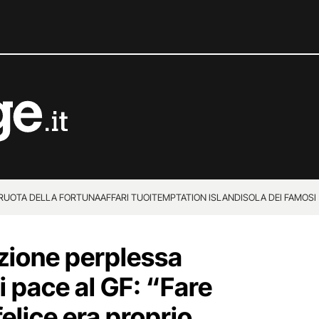
 RUOTA DELLA FORTUNA
AFFARI TUOI
TEMPTATION ISLAND
ISOLA DEI FAMOSI
azione perplessa
i pace al GF: “Fare
elice era proprio