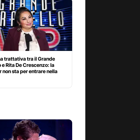
 trattativa tra il Grande
o e Rita De Crescenzo: la
r non sta per entrare nella