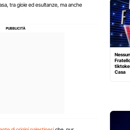
 casa, tra gioie ed esultanze, ma anche
Nessuna
Fratell
tiktoke
Casa
nte di origini palestinesi
che, pur