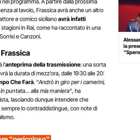
ni nel programma. A partire dalla prossima
esenza al tavolo, Frassica avrà anche un altro
ttore e comico siciliano
avrà infatti
e stagioni in Rai, come ha raccontato in una
 Sorrisi e Canzoni.
Alessan
la pres
o Frassica
“Spero 
 l’
anteprima della trasmissione
: una sorta
rà la durata di mezz’ora, dalle 19:30 alle 20:
mpo Che Farà
. “
Andrò in giro per i camerini,
 in puntata… alla mia maniera“
, ha
vista, lasciando dunque intendere che
da sempre lo contraddistingue, con note di
alismo.
ore "pericoloso"