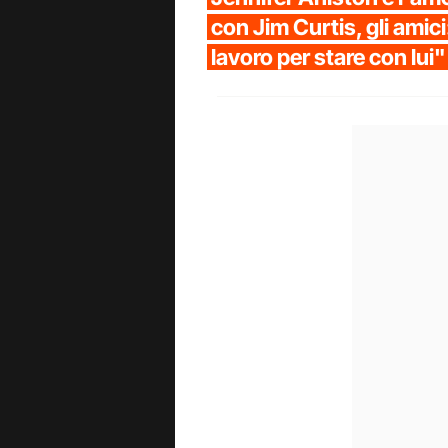
con Jim Curtis, gli amici:
lavoro per stare con lui"