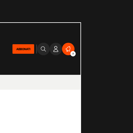
ABBONATI
2