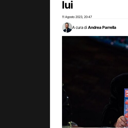
lui
11 Agosto 2023
20:47
,
A cura di
Andrea Parrella