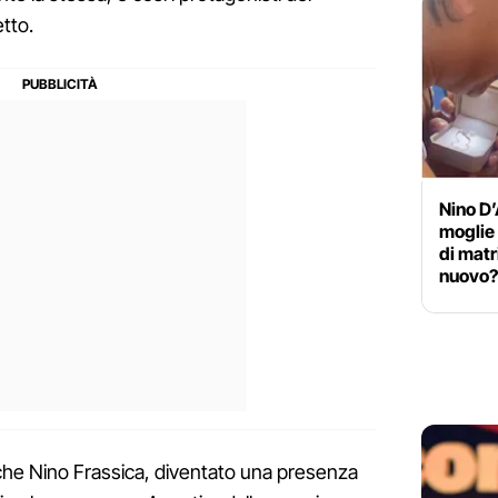
tto.
Nino D’
moglie 
di matr
nuovo
nche Nino Frassica, diventato una presenza