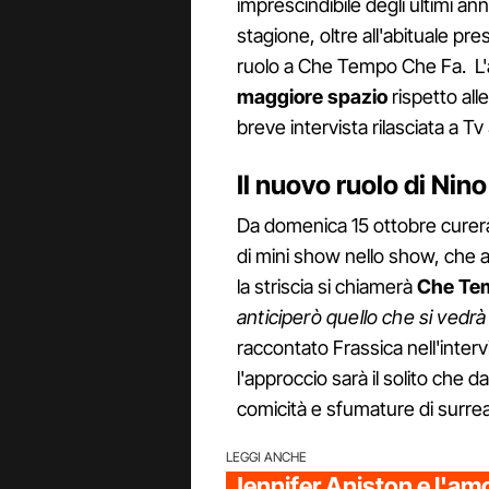
imprescindibile degli ultimi an
stagione, oltre all'abituale pr
ruolo a Che Tempo Che Fa. L'a
maggiore spazio
rispetto all
breve intervista rilasciata a Tv
Il nuovo ruolo di Nin
Da domenica 15 ottobre curerà
di mini show nello show, che av
la striscia si chiamerà
Che Te
anticiperò quello che si vedrà
raccontato Frassica nell'inter
l'approccio sarà il solito che 
comicità e sfumature di surre
LEGGI ANCHE
Jennifer Aniston e l'am