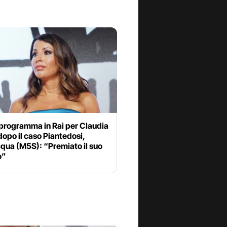
programma in Rai per Claudia
opo il caso Piantedosi,
qua (M5S): “Premiato il suo
o”