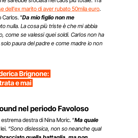
one sarebbe sfociata nel caos più totale. Tra
e dell'ex marito di aver rubato 50mila euro
.
 Carlos. "
Da mio figlio non me
 nulla. La cosa più triste è che mi abbia
o, come se valessi quei soldi. Carlos non ha
a solo paura del padre e come madre io non
erica Brignone:
trata e mai
ound nel periodo Favoloso
i estrema destra di Nina Moric. “
Ma quale
lei.
“Sono dislessica, non so neanche qual
bracciato quella battaglia, ma non