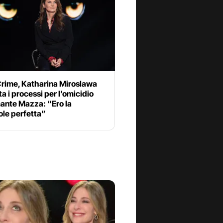
Crime, Katharina Miroslawa
a i processi per l’omicidio
mante Mazza: “Ero la
ole perfetta”