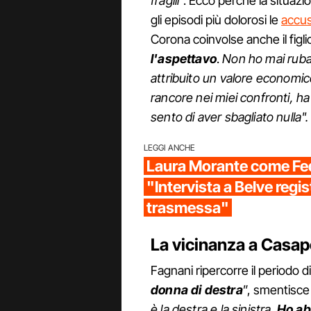
fragili
". Ecco perché la situazi
gli episodi più dolorosi le
accus
Corona coinvolse anche il figlio
l'aspettavo
.
Non ho mai rubato
attribuito un valore economic
rancore nei miei confronti, h
sento di aver sbagliato nulla".
LEGGI ANCHE
Laura Morante come Fed
"Intervista a Belve regis
trasmessa"
La vicinanza a Casap
Fagnani ripercorre il periodo d
donna di destr
a
”, smentisce 
è la destra e la sinistra.
Ho ab