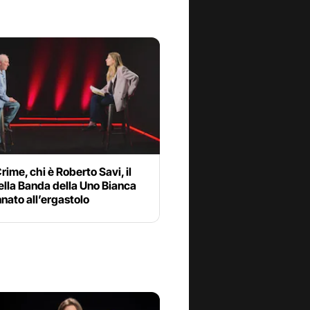
rime, chi è Roberto Savi, il
ella Banda della Uno Bianca
nato all’ergastolo