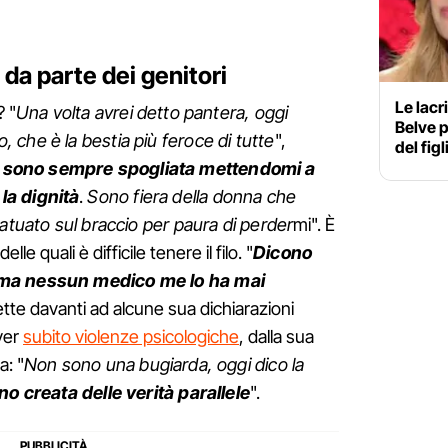
da parte dei genitori
Le lacr
? "
Una volta avrei detto pantera, oggi
Belve p
che è la bestia più feroce di tutte
",
del figl
 sono sempre spogliata mettendomi a
la dignità
.
Sono fiera della donna che
tatuato sul braccio per paura di perder
mi". È
lle quali è difficile tenere il filo. "
Dicono
 ma nessun medico me lo ha mai
ette davanti ad alcune sua dichiarazioni
ver
subito violenze psicologiche
, dalla sua
a: "
Non sono una bugiarda, oggi dico la
o creata delle verità parallele
".