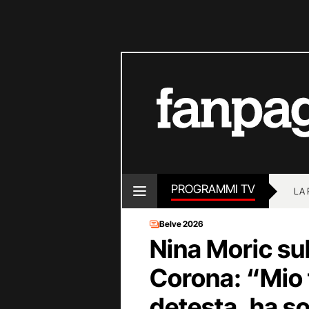
PROGRAMMI TV
LA
Belve 2026
Nina Moric sul
Corona: “Mio 
detesta, ha so