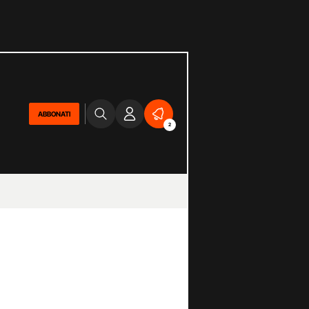
ABBONATI
2