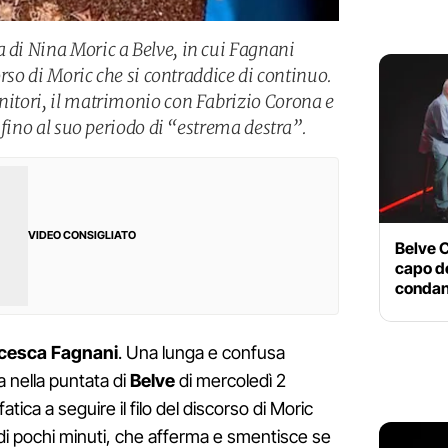
a di Nina Moric a Belve, in cui Fagnani
corso di Moric che si contraddice di continuo.
enitori, il matrimonio con Fabrizio Corona e
s, fino al suo periodo di “estrema destra”.
VIDEO CONSIGLIATO
Belve C
capo d
condan
cesca Fagnani
. Una lunga e confusa
a nella puntata di
Belve
di mercoledì 2
atica a seguire il filo del discorso di Moric
di pochi minuti, che afferma e smentisce se