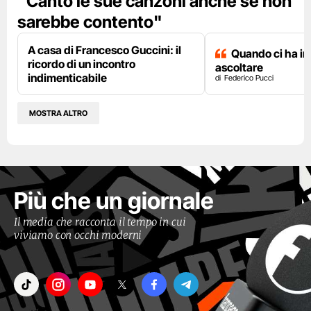
"Canto le sue canzoni anche se non
sarebbe contento"
A casa di Francesco Guccini: il
Quando ci ha i
ricordo di un incontro
ascoltare
indimenticabile
Federico Pucci
MOSTRA ALTRO
Più che un giornale
Il media che racconta il tempo in cui
viviamo con occhi moderni