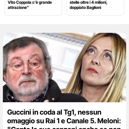
Vito Coppola c’è grande
stelle oltre i 4 milioni,
attrazione”
doppiato Baglioni
Guccini in coda al Tg1, nessun
omaggio su Rai 1 e Canale 5. Meloni: