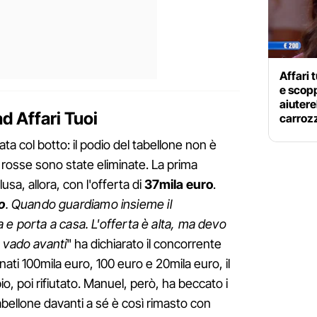
Affari 
e scopp
aiuter
ad Affari Tuoi
carroz
ata col botto: il podio del tabellone non è
 rosse sono state eliminate. La prima
usa, allora, con l'offerta di
37mila euro
.
o
. Quando guardiamo insieme il
 e porta a casa. L'offerta è alta, ma devo
 vado avanti
" ha dichiarato il concorrente
inati 100mila euro, 100 euro e 20mila euro, il
io, poi rifiutato. Manuel, però, ha beccato i
abellone davanti a sé è così rimasto con