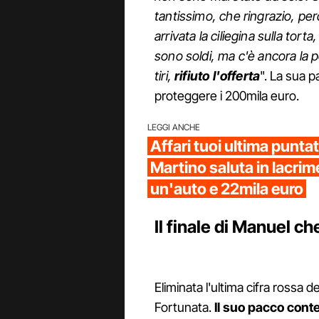
tantissimo, che ringrazio, pe
arrivata la ciliegina sulla tort
sono soldi, ma c'è ancora la po
tiri,
rifiuto l'offerta
". La sua p
proteggere i 200mila euro.
LEGGI ANCHE
Affari tuoi ultima punta
Martino saluta in lacrime
un'auto e 22mila euro
Il finale di Manuel c
Eliminata l'ultima cifra rossa 
Fortunata.
Il suo pacco cont