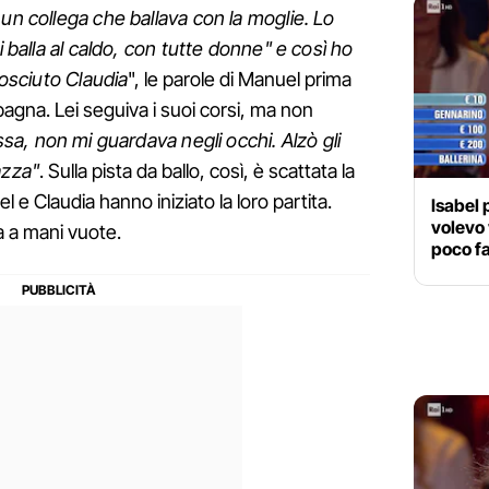
un collega che ballava con la moglie. Lo
i balla al caldo, con tutte donne" e così ho
nosciuto Claudia
", le parole di Manuel prima
agna. Lei seguiva i suoi corsi, ma non
sa, non mi guardava negli occhi. Alzò gli
azza"
. Sulla pista da ballo, così, è scattata la
el e Claudia hanno iniziato la loro partita.
Isabel 
volevo 
a a mani vuote.
poco fa