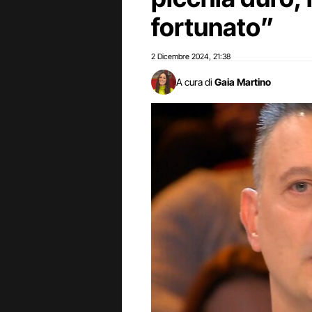
fortunato”
2 Dicembre 2024
21:38
,
A cura di
Gaia Martino