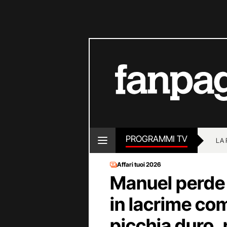
PROGRAMMI TV
LA
Affari tuoi 2026
Manuel perde t
in lacrime co
picchia duro,