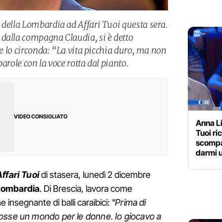
 della Lombardia ad Affari Tuoi questa sera.
dalla compagna Claudia, si è detto
che lo circonda: “La vita picchia duro, ma non
arole con la voce rotta dal pianto.
VIDEO CONSIGLIATO
Anna L
Tuoi r
scompa
darmi 
ffari Tuoi
di stasera, lunedì 2 dicembre
Lombardia
. Di Brescia, lavora come
insegnante di balli caraibici:
"Prima di
osse un mondo per le donne. Io giocavo a