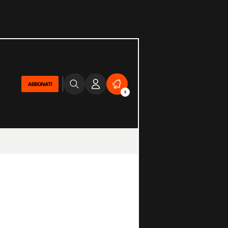
ABBONATI
2