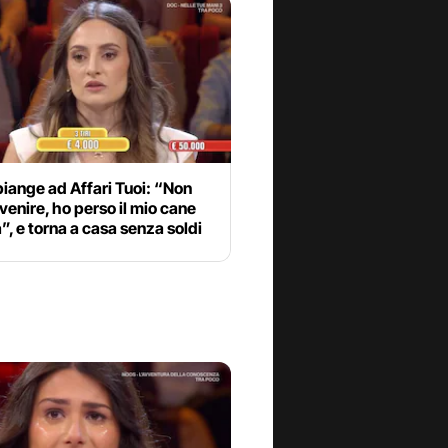
piange ad Affari Tuoi: “Non
venire, ho perso il mio cane
”, e torna a casa senza soldi