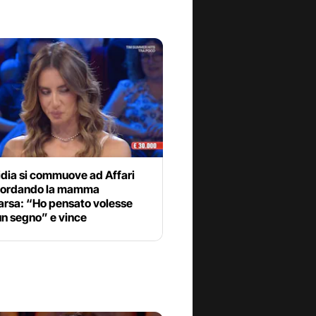
idia si commuove ad Affari
icordando la mamma
rsa: “Ho pensato volesse
un segno” e vince