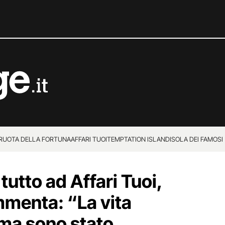
 RUOTA DELLA FORTUNA
AFFARI TUOI
TEMPTATION ISLAND
ISOLA DEI FAMOSI
utto ad Affari Tuoi,
mmenta: “La vita
 ma sono stato