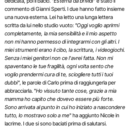
dedicata, poi il bacio.
"Esterna da brividi"
è stato il
commento di Gianni Sperti. I due hanno fatto insieme
una nuova esterna. Lei ha letto una lunga lettera
scritta da lui nello studio vuoto:
"Oggi voglio aprirmi
completamente, la mia sensibilità e il mio aspetto
non mi hanno permesso di integrarmi con gli altri. I
miei strumenti erano il cibo, la scrittura, i videogiochi.
Senza i miei genitori non ce l'avrei fatta. Non mi
spaventano le tue fragilità, ogni volta sento che
voglio prendermi cura di te, sciogliere tutti i tuoi
dubbi"
, le parole di Carlo prima di raggiungerla per
abbracciarla. "
Ho vissuto tante cose, grazie a mia
mamma ho capito che dovevo essere più forte.
Sono arrivata al punto in cui ho iniziato a nascondere
tutto, lo mostravo solo a me
" ha aggiunto Nicole in
lacrime. I due si sono baciati prima di salutarsi.