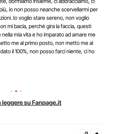
ente, dormiamo insieme, ci abbracciamo, ci
più, io non posso neanche scervellarmi per
zioni. Io voglio stare sereno, non voglio
n mi bacia, perché gira la faccia, questi
te nella mia vita e ho imparato ad amare me
metto me al primo posto, non metto me al
dato il 100%, non posso farci niente, ci ho
 leggere su Fanpage.it