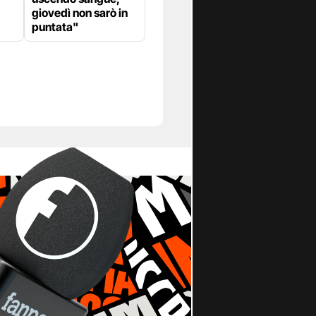
giovedì non sarò in
puntata"