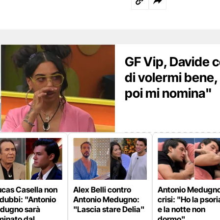
GF Vip, Davide c
di volermi bene,
poi mi nomina"
ucas Casella non
Alex Belli contro
Antonio Medugno
dubbi: "Antonio
Antonio Medugno:
crisi: "Ho la psori
dugno sarà
"Lascia stare Delia"
e la notte non
minato dal
dormo"