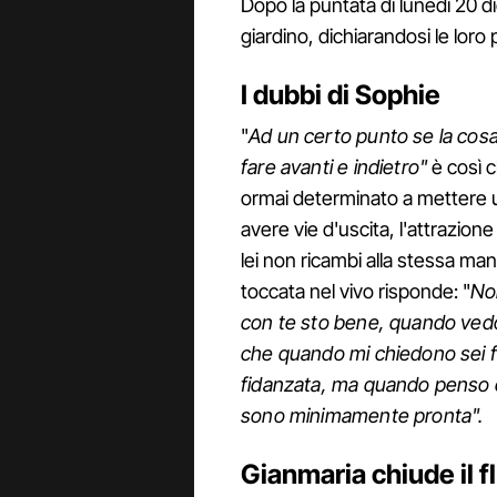
Dopo la puntata di lunedì 20 di
giardino, dichiarandosi le loro 
I dubbi di Sophie
"
Ad un certo punto se la cosa
fare avanti e indietro"
è così c
ormai determinato a mettere 
avere vie d'uscita, l'attrazi
lei non ricambi alla stessa mani
toccata nel vivo risponde: "
No
con te sto bene, quando vedo 
che quando mi chiedono sei f
fidanzata, ma quando penso 
sono minimamente pronta".
Gianmaria chiude il f