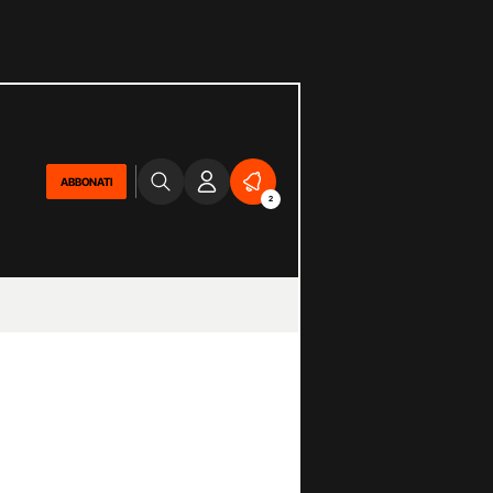
ABBONATI
2