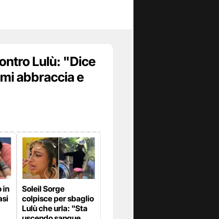
ontro Lulù: "Dice
 mi abbraccia e
 in
Soleil Sorge
asi
colpisce per sbaglio
Lulù che urla: "Sta
uscendo sangue,