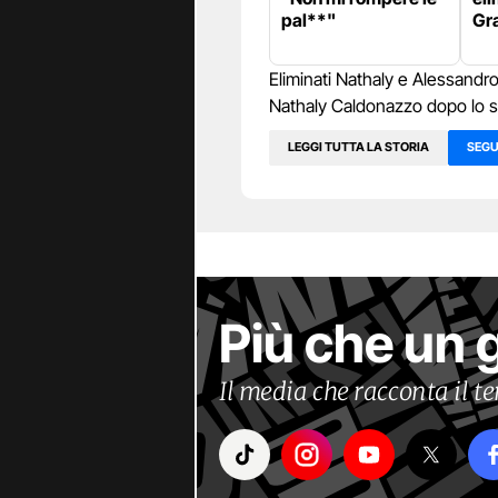
pal**"
Gra
Eliminati Nathaly e Alessandr
Nathaly Caldonazzo dopo lo 
LEGGI TUTTA LA STORIA
SEGU
Più che un 
Il media che racconta il 