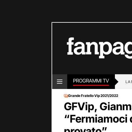
PROGRAMMI TV
LA
Grande Fratello Vip 2021/2022
GFVip, Gianma
“Fermiamoci q
provato”