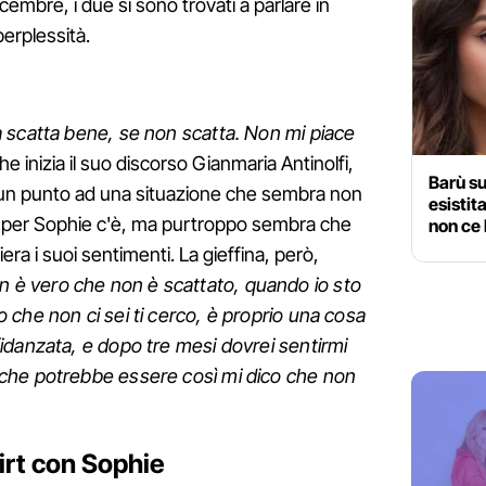
cembre, i due si sono trovati a parlare in
perplessità.
 scatta bene, se non scatta. Non mi piace
he inizia il suo discorso Gianmaria Antinolfi,
Barù su
un punto ad una situazione che sembra non
esistit
one per Sophie c'è, ma purtroppo sembra che
non ce 
era i suoi sentimenti. La gieffina, però,
n è vero che non è scattato, quando io sto
che non ci sei ti cerco, è proprio una cosa
idanzata, e dopo tre mesi dovrei sentirmi
che potrebbe essere così mi dico che non
lirt con Sophie