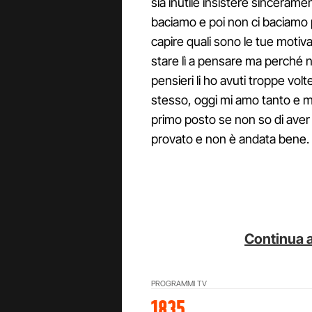
sia inutile insistere sinceram
baciamo e poi non ci baciamo 
capire quali sono le tue motiva
stare lì a pensare ma perché no
pensieri li ho avuti troppe vol
stesso, oggi mi amo tanto e 
primo posto se non so di aver 
provato e non è andata bene.
Continua a
PROGRAMMI TV
1835