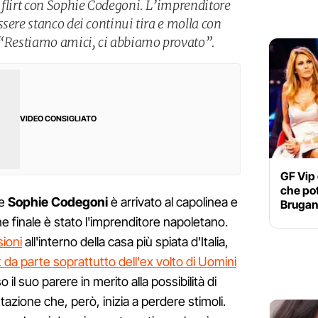
 flirt con Sophie Codegoni. L’imprenditore
sere stanco dei continui tira e molla con
: “Restiamo amici, ci abbiamo provato”.
VIDEO CONSIGLIATO
GF Vip 
che pot
e
Sophie Codegoni
è arrivato al capolinea e
Brugane
ne finale è stato l'imprenditore napoletano.
sioni
all'interno della casa più spiata d'Italia,
t da parte soprattutto dell'ex volto di Uomini
o il suo parere in merito alla possibilità di
azione che, però, inizia a perdere stimoli.