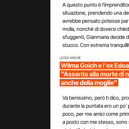
A questo punto è l'imprendito
situazione, prendendo una de
avrebbe pensato potesse partir
molla, nonché di doversi chied
sfuggenti, Gianmaria decide d
stucco. Con estrema tranquillità
LEGGI ANCHE
Wilma Goich e l'ex Edoa
"Assente alla morte di no
anche della moglie"
Va benissimo, però ti dico, pr
durante la puntata ero un po' p
poco, per me amici come prima
a posto con me stesso, sono 