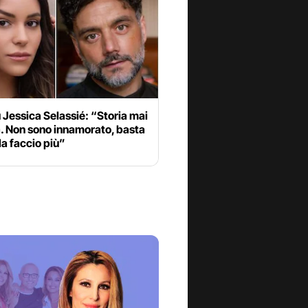
 Jessica Selassié: “Storia mai
a. Non sono innamorato, basta
la faccio più”