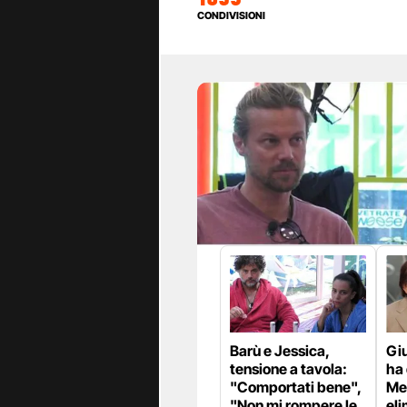
CONDIVISIONI
Barù e Jessica,
Gi
tensione a tavola:
ha 
"Comportati bene",
Me
"Non mi rompere le
eli