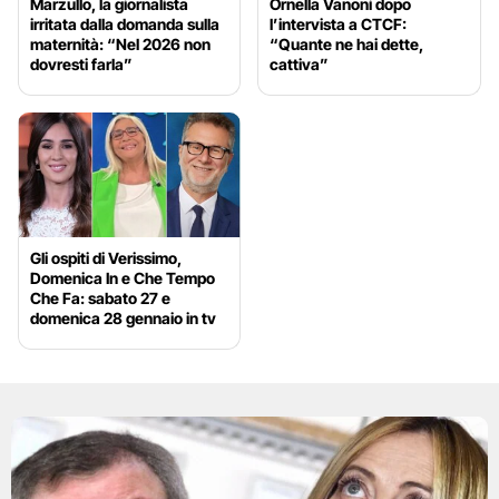
Marzullo, la giornalista
Ornella Vanoni dopo
irritata dalla domanda sulla
l’intervista a CTCF:
maternità: “Nel 2026 non
“Quante ne hai dette,
dovresti farla”
cattiva”
Gli ospiti di Verissimo,
Domenica In e Che Tempo
Che Fa: sabato 27 e
domenica 28 gennaio in tv