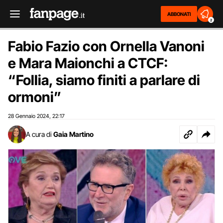
ABBONATI
2
Fabio Fazio con Ornella Vanoni
e Mara Maionchi a CTCF:
“Follia, siamo finiti a parlare di
ormoni”
28 Gennaio 2024
22:17
,
A cura di
Gaia Martino