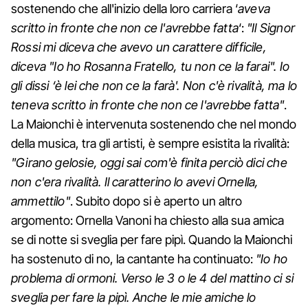
sostenendo che all'inizio della loro carriera ‘
aveva
scritto in fronte che non ce l'avrebbe fatta
‘:
"Il Signor
Rossi mi diceva che avevo un carattere difficile,
diceva "Io ho Rosanna Fratello, tu non ce la farai". Io
gli dissi ‘è lei che non ce la farà'. Non c'è rivalità, ma lo
teneva scritto in fronte che non ce l'avrebbe fatta"
.
La Maionchi è intervenuta sostenendo che nel mondo
della musica, tra gli artisti, è sempre esistita la rivalità:
"Girano gelosie, oggi sai com'è finita perciò dici che
non c'era rivalità. Il caratterino lo avevi Ornella,
ammettilo"
. Subito dopo si è aperto un altro
argomento: Ornella Vanoni ha chiesto alla sua amica
se di notte si sveglia per fare pipì. Quando la Maionchi
ha sostenuto di no, la cantante ha continuato:
"Io ho
problema di ormoni. Verso le 3 o le 4 del mattino ci si
sveglia per fare la pipì. Anche le mie amiche lo