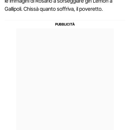
le immagini di Rosario a sorseggiare gin Lemon a
Gallipoli. Chissà quanto soffriva, il poveretto.