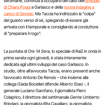
settimane, continua a occuparsi del caso dell’
omicidio
di Chiara Poggi
a Garlasco e della
nuova indagine a
carico di Sempio
. Ma Taccia ha indirizzato la "colpa"
del guasto verso di sé, spiegando di essere già
arrivata con il temporale e consigliando al conduttore
di "preparare il rogo".
La puntata di
Ore 14 Sera
, lo speciale di Rai2 in onda in
prima serata ogni giovedì, è stata interamente
dedicata agli ultimi sviluppi del caso Garlasco. In
studio, oltre all’avvocata Taccia, erano presenti anche
l’avvocato Antonio De Rensis – che insieme alla
collega Giada Bocellari difende Alberto Stasi -, il
generale Luciano Garofano, il giornalista Piero
Colaprico, il direttore del settimanale
Gente
Umberto
Brindani, la giornalista Rita Cavallaro, la giornalista